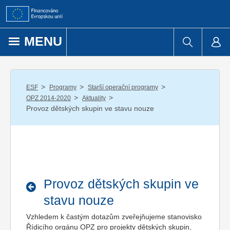
Přejít k obsahu
MENU
/
/
/
ESF
Programy
Starší operační programy
/
/
OPZ 2014-2020
Aktuality
Provoz dětských skupin ve stavu nouze
Provoz dětských skupin ve
stavu nouze
Vzhledem k častým dotazům zveřejňujeme stanovisko
Řídicího orgánu OPZ pro projekty dětských skupin,