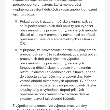
způsobenou koronavirem, která mohou vést
k úplnému uzavření dětských skupin anebo k omezení
jejich provozu:
Pokud dojde k uzavření dětské skupiny, pak se
sníží počet pracovních dnů použitý pro výpočet
obsazenosti o ty pracovní dny, ve kterých nebude
dětská skupina v provozu v návaznosti na přijatá
opatření související s epidemiologickou situací v
ČR.
V případě, že provozovatel dětské skupiny omezí
provoz, pak se může rozhodnout, zda sníží počet
pracovních dnů použitých pro výpočet
obsazenosti o ty pracovní dny, ve kterých
fungovala dětská skupina pouze v omezeném
režimu z důvodu epidemiologické situace, anebo
do výpočtu zařadí všechny pracovní dny, tedy
včetně období mimořádných opatření. (V případě
omezení provozu je tedy na provozovateli dětské
skupiny, aby si vyhodnotil dopad přijatých
opatření na obsazenost provozované dětské
skupiny, a zvolil tak vhodné řešení).
Z výpočtu obsazenosti lze vyjmout pracovní dny