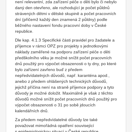
není relevantní, zda zařízení péče o děti bylo či nebylo
daný den otevřeno, ale rozhodující je počet půldnů
strávených dětmi v dětské skupině a počet pracovních
dní (přičemž každý den znamená 2 půldny) podle
běžného nastavení fondu pracovní doby v České
republice.
Dle kap. 4.1.3 Specifické části pravidel pro žadatele a
příjemce v rámci OPZ pro projekty s jednotkovými
náklady zaměřené na podporu zařízení péče o děti
předškolního věku je možné snížit počet pracovních
dnů použitý pro výpočet obsazenosti o ty dny, po které
bylo zařízení zavřeno buď z předem
nepředvídatelných důvodů, např. karanténa apod.,
anebo z předem ohlášených technických důvodů,
jejichž příčina není na straně příjemce podpory a tyto
důvody je možné doložit. Maximálně je však z těchto
důvodů možné snížit počet pracovních dnů použitý pro
výpočet obsazenosti o 31 po sobě jdoucích
kalendářních dnů.
Za předem nepředvídatelné důvody lze také
považovat mimořádná opatření související
s epidemiologickou situací v České republice