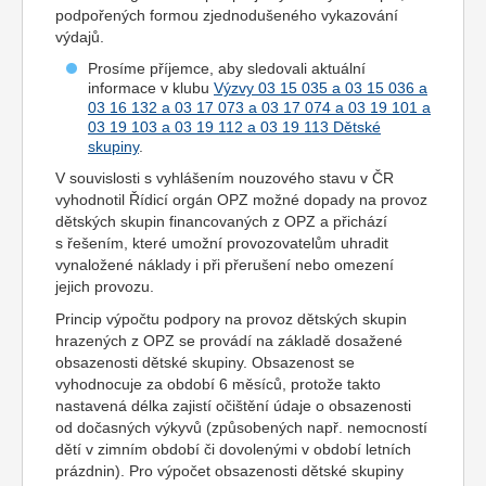
podpořených formou zjednodušeného vykazování
výdajů.
Prosíme příjemce, aby sledovali aktuální
informace v klubu
Výzvy 03 15 035 a 03 15 036 a
03 16 132 a 03 17 073 a 03 17 074 a 03 19 101 a
03 19 103 a 03 19 112 a 03 19 113 Dětské
skupiny
.
V souvislosti s vyhlášením nouzového stavu v ČR
vyhodnotil Řídicí orgán OPZ možné dopady na provoz
dětských skupin financovaných z OPZ a přichází
s řešením, které umožní provozovatelům uhradit
vynaložené náklady i při přerušení nebo omezení
jejich provozu.
Princip výpočtu podpory na provoz dětských skupin
hrazených z OPZ se provádí na základě dosažené
obsazenosti dětské skupiny. Obsazenost se
vyhodnocuje za období 6 měsíců, protože takto
nastavená délka zajistí očištění údaje o obsazenosti
od dočasných výkyvů (způsobených např. nemocností
dětí v zimním období či dovolenými v období letních
prázdnin). Pro výpočet obsazenosti dětské skupiny