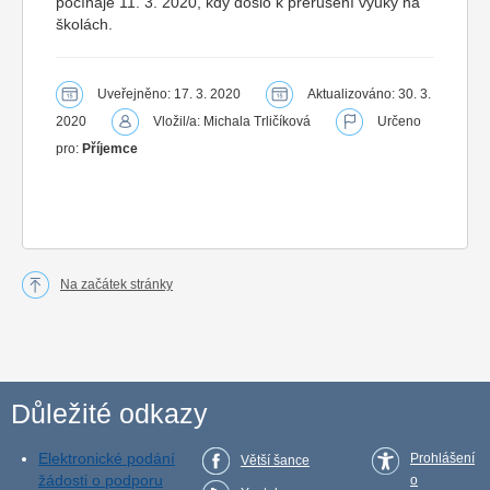
počínaje 11. 3. 2020, kdy došlo k přerušení výuky na
školách.
Uveřejněno: 17. 3. 2020
Aktualizováno: 30. 3.
2020
Vložil/a: Michala Trličíková
Určeno
pro:
Příjemce
Na začátek stránky
Důležité odkazy
Elektronické podání
Prohlášení
Větší šance
žádosti o podporu
o