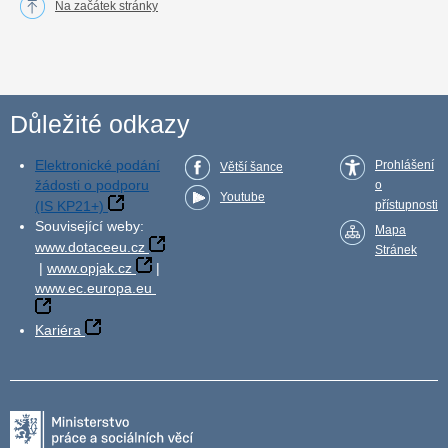
Na začátek stránky
Důležité odkazy
Elektronické podání
Prohlášení
Větší šance
žádosti o podporu
o
Youtube
(IS KP21+)
přístupnosti
Související weby:
Mapa
www.dotaceeu.cz
Stránek
|
www.opjak.cz
|
www.ec.europa.eu
Kariéra