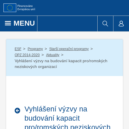
Přejít k obsahu
MENU
/
/
/
ESF
Programy
Starší operační programy
/
/
OPZ 2014-2020
Aktuality
Vyhlášení výzvy na budování kapacit pro/romských
neziskových organizací
Vyhlášení výzvy na
budování kapacit
pro/romských neziskových