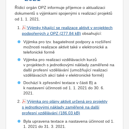
Řídicí orgán OPZ informuje příjemce o aktualizaci
dokumentů s výjimkami spojenými s realizací projektů
od 1. 1. 2021.
Výjimky týkající se realizace aktivit v projektech
podpořených z OPZ
obsahující:
Výjimka pro tzv. bagatelnost podpory a rozšíření
možnosti realizace aktivit také v elektronické a
telefonické formě
Výjimka pro realizaci vzdělávacích kurzů
v projektech s jednotkovými náklady zaměřené na
další profesní vzdělávání (umožňující realizaci
vzdělávacích akcí také v elektronické formě)
Dochází k zpřesnění textace v části B) a
k nastavení účinnosti od 1. 1. 2021 do 30. 6.
2021.
Výjimka pro plány aktivit určená pro projekty
s jednotkovými náklady zaměřené na další
profesní vzdělávání
Byla upravena textace a nastavena účinnost od 1.
1. 2021 do 31. 3. 2021.