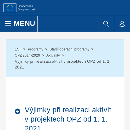
Přejít k obsahu
MENU
/
/
/
ESF
Programy
Starší operační programy
/
/
OPZ 2014-2020
Aktuality
Výjimky při realizaci aktivit v projektech OPZ od 1. 1.
2021
Výjimky při realizaci aktivit
v projektech OPZ od 1. 1.
2021