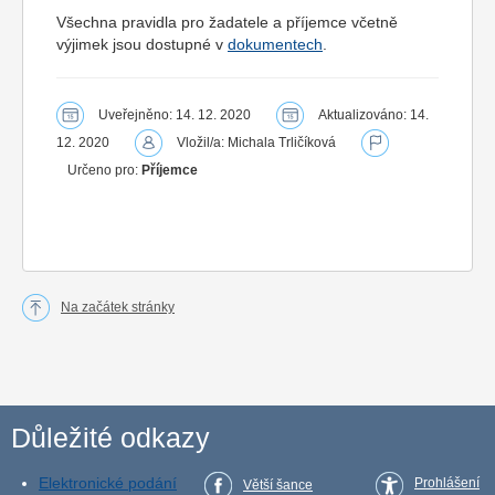
Všechna pravidla pro žadatele a příjemce včetně
výjimek jsou dostupné v
dokumentech
.
Uveřejněno: 14. 12. 2020
Aktualizováno: 14.
12. 2020
Vložil/a: Michala Trličíková
Určeno pro:
Příjemce
Na začátek stránky
Důležité odkazy
Elektronické podání
Prohlášení
Větší šance