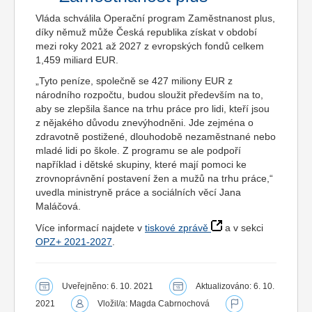
Vláda schválila Operační program Zaměstnanost plus,
díky němuž může Česká republika získat v období
mezi roky 2021 až 2027 z evropských fondů celkem
1,459 miliard EUR.
„Tyto peníze, společně se 427 miliony EUR z
národního rozpočtu, budou sloužit především na to,
aby se zlepšila šance na trhu práce pro lidi, kteří jsou
z nějakého důvodu znevýhodněni. Jde zejména o
zdravotně postižené, dlouhodobě nezaměstnané nebo
mladé lidi po škole. Z programu se ale podpoří
například i dětské skupiny, které mají pomoci ke
zrovnoprávnění postavení žen a mužů na trhu práce,“
uvedla ministryně práce a sociálních věcí Jana
Maláčová.
Více informací najdete v
tiskové zprávě
a v sekci
OPZ+ 2021-2027
.
Uveřejněno: 6. 10. 2021
Aktualizováno: 6. 10.
2021
Vložil/a: Magda Cabrnochová