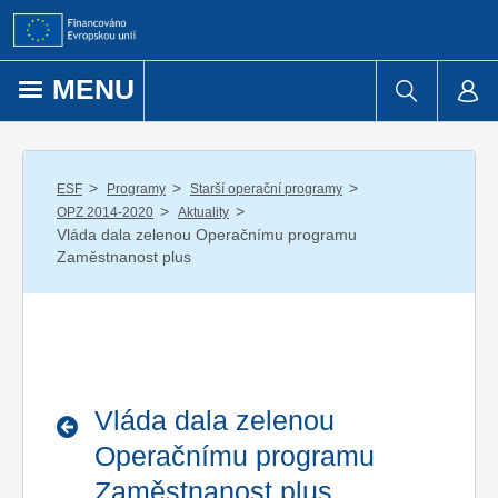
Přejít k obsahu
MENU
/
/
/
ESF
Programy
Starší operační programy
/
/
OPZ 2014-2020
Aktuality
Vláda dala zelenou Operačnímu programu
Zaměstnanost plus
Vláda dala zelenou
Operačnímu programu
Zaměstnanost plus