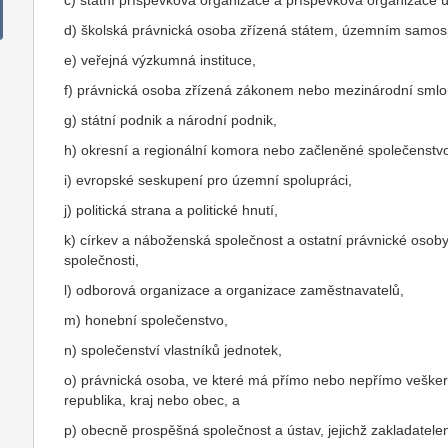
c) státní příspěvková organizace a příspěvková organizac
d) školská právnická osoba zřízená státem, územním samo
e) veřejná výzkumná instituce,
f) právnická osoba zřízená zákonem nebo mezinárodní sml
g) státní podnik a národní podnik,
h) okresní a regionální komora nebo začleněné společenstvo
i) evropské seskupení pro územní spolupráci,
j) politická strana a politické hnutí,
k) církev a náboženská společnost a ostatní právnické osob
společnosti,
l) odborová organizace a organizace zaměstnavatelů,
m) honební společenstvo,
n) společenství vlastníků jednotek,
o) právnická osoba, ve které má přímo nebo nepřímo veške
republika, kraj nebo obec, a
p) obecně prospěšná společnost a ústav, jejichž zakladatele