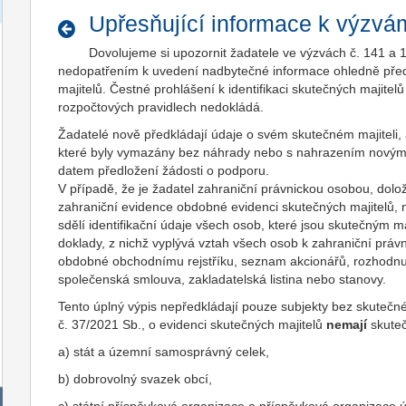
Upřesňující informace k výzvá
Dovolujeme si upozornit žadatele ve výzvách č. 141 a 1
nedopatřením k uvedení nadbytečné informace ohledně předk
majitelů. Čestné prohlášení k identifikaci skutečných majite
rozpočtových pravidlech nedokládá.
Žadatelé nově předkládají údaje o svém skutečném majiteli, 
které byly vymazány bez náhrady nebo s nahrazením novými 
datem předložení žádosti o podporu.
V případě, že je žadatel zahraniční právnickou osobou, dol
zahraniční evidence obdobné evidenci skutečných majitelů, 
sdělí identifikační údaje všech osob, které jsou skutečným m
doklady, z nichž vyplývá vztah všech osob k zahraniční práv
obdobné obchodnímu rejstříku, seznam akcionářů, rozhodnutí
společenská smlouva, zakladatelská listina nebo stanovy.
Tento úplný výpis nepředkládají pouze subjekty bez skutečn
č. 37/2021 Sb., o evidenci skutečných majitelů
nemají
skuteč
a) stát a územní samosprávný celek,
b) dobrovolný svazek obcí,