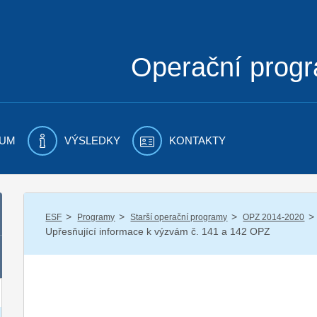
Operační prog
UM
VÝSLEDKY
KONTAKTY
/
/
/
/
ESF
Programy
Starší operační programy
OPZ 2014-2020
Upřesňující informace k výzvám č. 141 a 142 OPZ