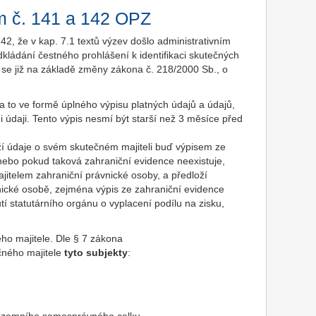
m č. 141 a 142 OPZ
42, že v kap. 7.1 textů výzev došlo administrativním
ládání čestného prohlášení k identifikaci skutečných
lů se již na základě změny zákona č. 218/2000 Sb., o
a to ve formě úplného výpisu platných údajů a údajů,
údaji. Tento výpis nesmí být starší než 3 měsíce před
oží údaje o svém skutečném majiteli buď výpisem ze
nebo pokud taková zahraniční evidence neexistuje,
ajitelem zahraniční právnické osoby, a předloží
nické osobě, zejména výpis ze zahraniční evidence
 statutárního orgánu o vyplacení podílu na zisku,
ého majitele. Dle § 7 zákona
ného majitele
tyto subjekty
: