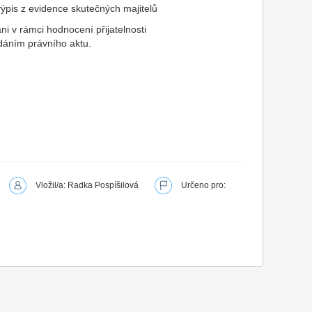
i výpis z evidence skutečných majitelů
áni v rámci hodnocení přijatelnosti
ydáním právního aktu.
Vložil/a: Radka Pospíšilová
Určeno pro: