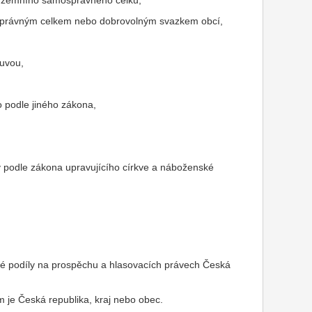
e územního samosprávného celku,
správným celkem nebo dobrovolným svazkem obcí,
ouvou,
 podle jiného zákona,
y podle zákona upravujícího církve a náboženské
ré podíly na prospěchu a hlasovacích právech Česká
m je Česká republika, kraj nebo obec.