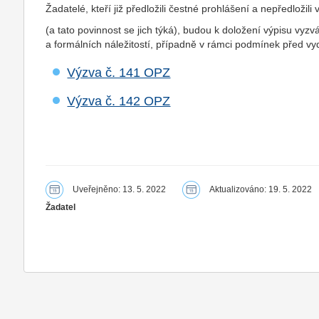
Žadatelé, kteří již předložili čestné prohlášení a nepředložil
(a tato povinnost se jich týká), budou k doložení výpisu vyzv
a formálních náležitostí, případně v rámci podmínek před v
Výzva č. 141 OPZ
Výzva č. 142 OPZ
Uveřejněno: 13. 5. 2022
Aktualizováno: 19. 5. 2022
Žadatel