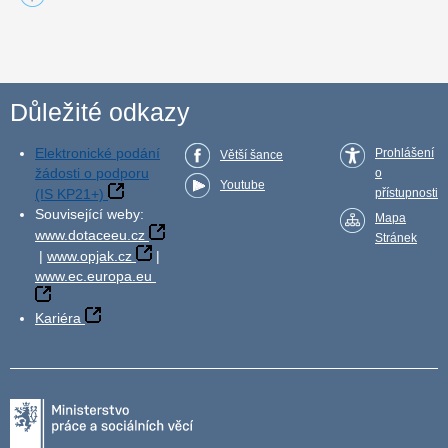
Důležité odkazy
Elektronické podání
Prohlášení
Větší šance
žádosti o podporu
o
Youtube
(IS KP21+)
přístupnosti
Související weby:
Mapa
www.dotaceeu.cz
Stránek
|
www.opjak.cz
|
www.ec.europa.eu
Kariéra