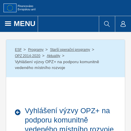
Přejít k obsahu
MENU
/
/
/
ESF
Programy
Starší operační programy
/
/
OPZ 2014-2020
Aktuality
Vyhlášení výzvy OPZ+ na podporu komunitně
vedeného místního rozvoje
Vyhlášení výzvy OPZ+ na
podporu komunitně
vedeného místního rozvoje