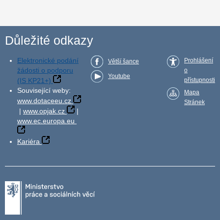
Důležité odkazy
Elektronické podání
Prohlášení
Větší šance
žádosti o podporu
o
Youtube
(IS KP21+)
přístupnosti
Související weby:
Mapa
www.dotaceeu.cz
Stránek
|
www.opjak.cz
|
www.ec.europa.eu
Kariéra