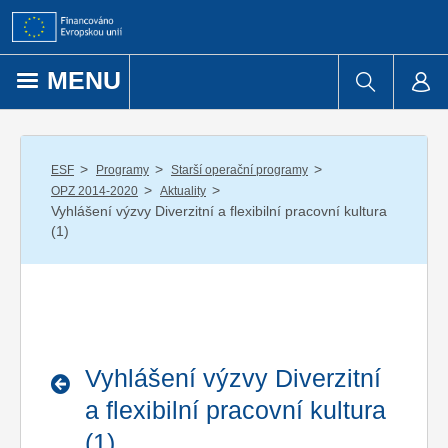
Přejít k obsahu
MENU
/
/
/
ESF
Programy
Starší operační programy
/
/
OPZ 2014-2020
Aktuality
Vyhlášení výzvy Diverzitní a flexibilní pracovní kultura
(1)
Vyhlášení výzvy Diverzitní
a flexibilní pracovní kultura
(1)