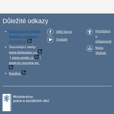
Důležité odkazy
Elektronické podání
Prohlášení
Větší šance
žádosti o podporu
o
Youtube
(IS KP21+)
přístupnosti
Související weby:
Mapa
www.dotaceeu.cz
Stránek
|
www.opjak.cz
|
www.ec.europa.eu
Kariéra