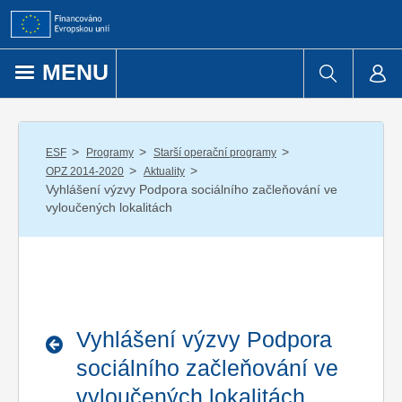
Přejít k obsahu
MENU
/
/
/
ESF
Programy
Starší operační programy
/
/
OPZ 2014-2020
Aktuality
Vyhlášení výzvy Podpora sociálního začleňování ve
vyloučených lokalitách
Vyhlášení výzvy Podpora
sociálního začleňování ve
vyloučených lokalitách