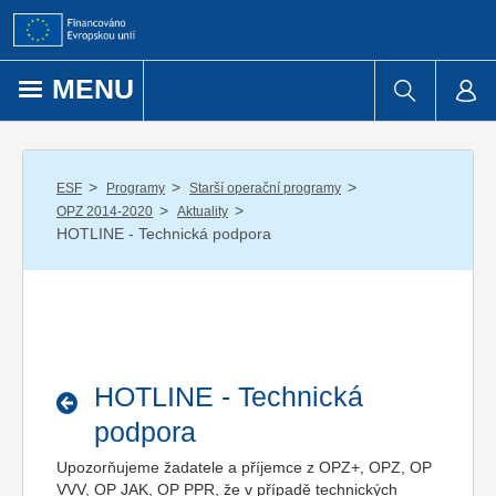
Přejít k obsahu
MENU
/
/
/
ESF
Programy
Starší operační programy
/
/
OPZ 2014-2020
Aktuality
HOTLINE - Technická podpora
HOTLINE - Technická
podpora
Upozorňujeme žadatele a příjemce z OPZ+, OPZ, OP
VVV, OP JAK, OP PPR, že v případě technických