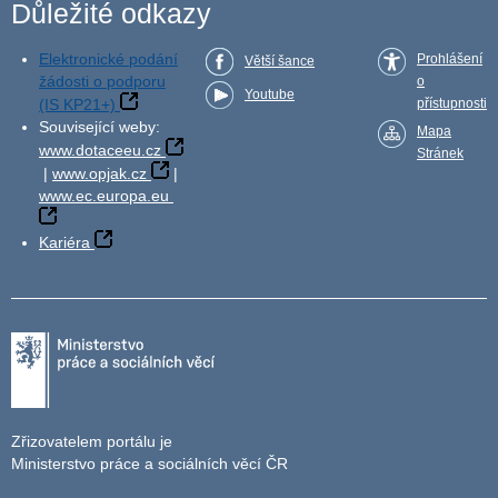
Důležité odkazy
Elektronické podání
Prohlášení
Větší šance
žádosti o podporu
o
Youtube
(IS KP21+)
přístupnosti
Související weby:
Mapa
www.dotaceeu.cz
Stránek
|
www.opjak.cz
|
www.ec.europa.eu
Kariéra
Zřizovatelem portálu je
Ministerstvo práce a sociálních věcí ČR