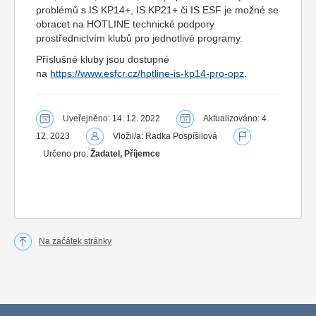
problémů s IS KP14+, IS KP21+ či IS ESF je možné se
obracet na HOTLINE technické podpory
prostřednictvím klubů pro jednotlivé programy.
Příslušné kluby jsou dostupné
na
https://www.esfcr.cz/hotline-is-kp14-pro-opz
.
Uveřejněno: 14. 12. 2022
Aktualizováno: 4.
12. 2023
Vložil/a: Radka Pospíšilová
Určeno pro:
Žadatel, Příjemce
Na začátek stránky