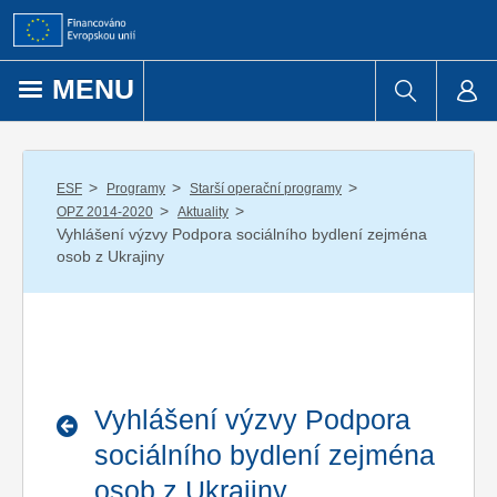
Přejít k obsahu
MENU
/
/
/
ESF
Programy
Starší operační programy
/
/
OPZ 2014-2020
Aktuality
Vyhlášení výzvy Podpora sociálního bydlení zejména
osob z Ukrajiny
Vyhlášení výzvy Podpora
sociálního bydlení zejména
osob z Ukrajiny