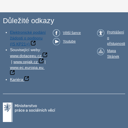
Důležité odkazy
Elektronické podání
Prohlášení
Větší šance
žádosti o podporu
o
Youtube
(IS KP21+)
přístupnosti
Související weby:
Mapa
www.dotaceeu.cz
Stránek
|
www.opjak.cz
|
www.ec.europa.eu
Kariéra