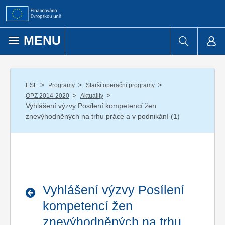
Přejít k obsahu
MENU
/
/
/
ESF
Programy
Starší operační programy
/
/
OPZ 2014-2020
Aktuality
Vyhlášení výzvy Posílení kompetencí žen
znevýhodněných na trhu práce a v podnikání (1)
Vyhlášení výzvy Posílení
kompetencí žen
znevýhodněných na trhu