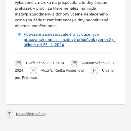
vyloučené z nároku na příspěvek, a to dny čerpání
překážek v práci, za které nenáleží náhrada
mzdy/platu/odměny z dohody včetně neplaceného
volna (na žádost zaměstnance) a dny neomluvené
absence zaměstnance
Potvrzení zaměstnavatele o vyloučených
pracovních dnech – mzdový příspěvek (verze 2) -
účinné od 25. 1. 2024
Uveřejněno: 25. 1. 2024
Aktualizováno: 25. 1.
2024
Vložil/a: Radka Pospíšilová
Určeno
pro:
Příjemce
Na začátek stránky