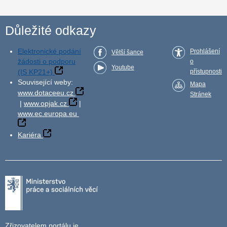
Důležité odkazy
Elektronické podání
Prohlášení
Větší šance
žádosti o podporu
o
Youtube
(IS KP21+)
přístupnosti
Související weby:
Mapa
www.dotaceeu.cz
Stránek
|
www.opjak.cz
|
www.ec.europa.eu
Kariéra
Zřizovatelem portálu je