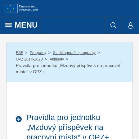
Přejít k obsahu
MENU
/
/
/
ESF
Programy
Starší operační programy
/
/
OPZ 2014-2020
Aktuality
Pravidla pro jednotku „Mzdový příspěvek na pracovní
místa“ v OPZ+
Pravidla pro jednotku
„Mzdový příspěvek na
pracovní místa“ v OPZ+