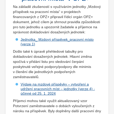
Na základě zkušeností s využíváním jednotky „Mzdový
příspěvek na pracovní místa“ v projektech
financovaných z OPZ+ připravil řídicí orgán OPZ+
dokument, jehož cílem je shrnout pravidla způsobilosti
pro tuto jednotku a upozornit žadatele a příjemce na
správnost dokladování dosažených jednotek:
Jednotka_ Mzdový příspěvek_pracovní místo
(verze 1)
Došlo také k úpravě přehledové tabulky pro
dokladování dosažených jednotek. Hlavní změna
spočívá v přidání listu pro sledování čerpání
poskytnuté veřejné podpory/podpory dle minimis
v členění dle jednotlivých podpořených
zaměstnavatelů.
Výdaje na mzdové příspěvky – vytvoření a
udržení pracovních míst – jednotky (verze 4) -
účinné od 25. 1. 2024
Příjemci mohou také využít aktualizovaný vzor
Potvrzení zaměstnavatele o dobách vyloučených z
nároku na příspěvek. Byly doplněny další pracovní dny