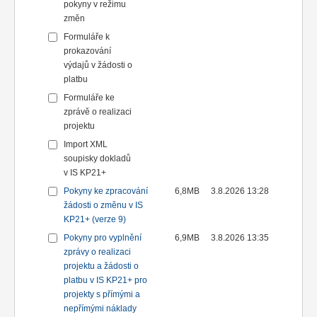
pokyny v režimu
změn
Formuláře k
prokazování
výdajů v žádosti o
platbu
Formuláře ke
zprávě o realizaci
projektu
Import XML
soupisky dokladů
v IS KP21+
Pokyny ke zpracování
6,8MB
3.8.2026 13:28
žádosti o změnu v IS
KP21+ (verze 9)
Pokyny pro vyplnění
6,9MB
3.8.2026 13:35
zprávy o realizaci
projektu a žádosti o
platbu v IS KP21+ pro
projekty s přímými a
nepřímými náklady