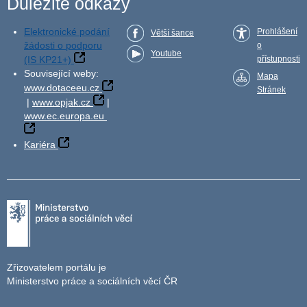
Důležité odkazy
Elektronické podání
Prohlášení
Větší šance
žádosti o podporu
o
Youtube
(IS KP21+)
přístupnosti
Související weby:
Mapa
www.dotaceeu.cz
Stránek
|
www.opjak.cz
|
www.ec.europa.eu
Kariéra
Zřizovatelem portálu je
Ministerstvo práce a sociálních věcí ČR