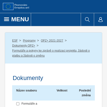
Přejít k obsahu
MENU
/
/
/
ESF
Programy
OPZ+ 2021-2027
/
Dokumenty OPZ+
Formuláře a pokyny ke zprávě o realizaci projektu, žádosti o
platbu a žádosti o změnu
Dokumenty
Název souboru
Velikost
Poslední
změna
Formuláře a