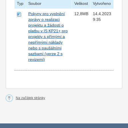
Typ
Soubor
Velikost
Vytvořeno
Pokyny pro vyplnění
12,8MB
14.4.2023
zprávy o realizaci
9:35
projektu a žádosti o
platbu v IS KP21+ pro
projekty s přímými a
nepřímými náklady
nebo s paušálními
sazbami (verze 2 s
revizemi)
Na začátek stránky