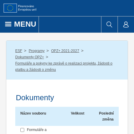
Přejít k obsahu
MENU
/
/
/
ESF
Programy
OPZ+ 2021-2027
/
Dokumenty OPZ+
Formuláře a pokyny ke zprávě o realizaci projektu, žádosti o
platbu a žádosti o změnu
Dokumenty
Název souboru
Velikost
Poslední
změna
Formuláře a