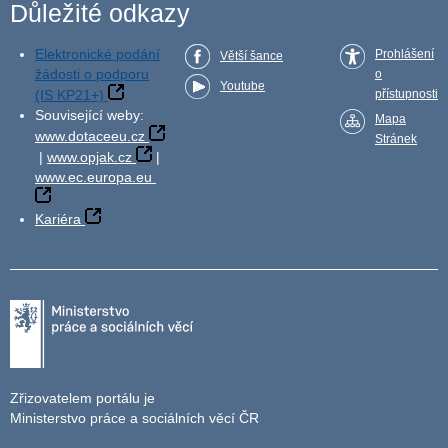
Důležité odkazy
Elektronické podání
Prohlášení
Větší šance
žádosti o podporu
o
Youtube
(IS KP21+)
přístupnosti
Související weby:
Mapa
www.dotaceeu.cz
Stránek
|
www.opjak.cz
|
www.ec.europa.eu
Kariéra
Zřizovatelem portálu je
Ministerstvo práce a sociálních věcí ČR