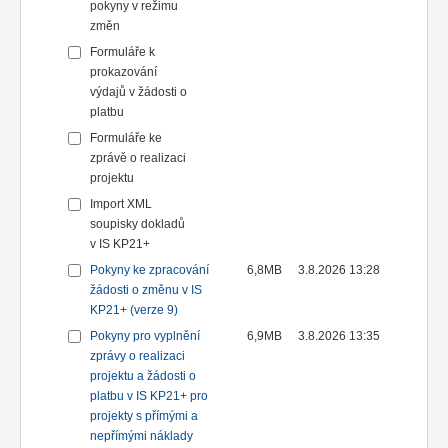
pokyny v režimu
změn
Formuláře k
prokazování
výdajů v žádosti o
platbu
Formuláře ke
zprávě o realizaci
projektu
Import XML
soupisky dokladů
v IS KP21+
Pokyny ke zpracování
6,8MB
3.8.2026 13:28
žádosti o změnu v IS
KP21+ (verze 9)
Pokyny pro vyplnění
6,9MB
3.8.2026 13:35
zprávy o realizaci
projektu a žádosti o
platbu v IS KP21+ pro
projekty s přímými a
nepřímými náklady