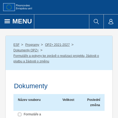
Přejít k obsahu
MENU
/
/
/
ESF
Programy
OPZ+ 2021-2027
/
Dokumenty OPZ+
Formuláře a pokyny ke zprávě o realizaci projektu, žádosti o
platbu a žádosti o změnu
Dokumenty
Název souboru
Velikost
Poslední
změna
Formuláře a