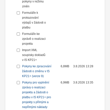
pokyny v režimu
změn
Formuláře k
prokazování
výdajů v žádosti o
platbu
Formuláře ke
zprávě o realizaci
projektu
Import XML
soupisky dokladů
v IS KP21+
Pokyny ke zpracování
6,8MB
3.8.2026 13:28
žádosti o změnu v IS
KP21+ (verze 9)
Pokyny pro vyplnění
6,9MB
3.8.2026 13:35
zprávy o realizaci
projektu a žádosti o
platbu v IS KP21+ pro
projekty s přímými a
nepřímými náklady