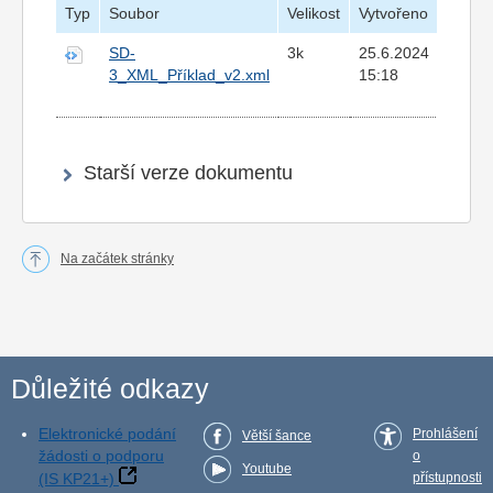
Typ
Soubor
Velikost
Vytvořeno
SD-
3k
25.6.2024
3_XML_Příklad_v2.xml
15:18
Starší verze dokumentu
Na začátek stránky
Důležité odkazy
Elektronické podání
Prohlášení
Větší šance
žádosti o podporu
o
Youtube
(IS KP21+)
přístupnosti