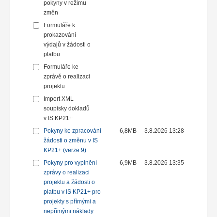
pokyny v režimu
změn
Formuláře k
prokazování
výdajů v žádosti o
platbu
Formuláře ke
zprávě o realizaci
projektu
Import XML
soupisky dokladů
v IS KP21+
Pokyny ke zpracování
6,8MB
3.8.2026 13:28
žádosti o změnu v IS
KP21+ (verze 9)
Pokyny pro vyplnění
6,9MB
3.8.2026 13:35
zprávy o realizaci
projektu a žádosti o
platbu v IS KP21+ pro
projekty s přímými a
nepřímými náklady