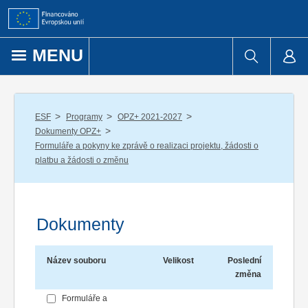
Přejít k obsahu
MENU
/
/
/
ESF
Programy
OPZ+ 2021-2027
/
Dokumenty OPZ+
Formuláře a pokyny ke zprávě o realizaci projektu, žádosti o
platbu a žádosti o změnu
Dokumenty
Název souboru
Velikost
Poslední
změna
Formuláře a