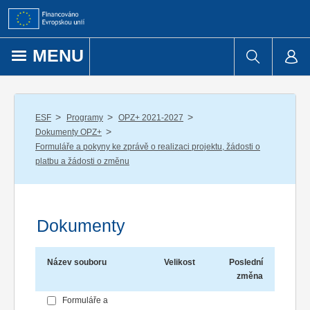
Přejít k obsahu
MENU
/
/
/
ESF
Programy
OPZ+ 2021-2027
/
Dokumenty OPZ+
Formuláře a pokyny ke zprávě o realizaci projektu, žádosti o
platbu a žádosti o změnu
Dokumenty
Název souboru
Velikost
Poslední
změna
Formuláře a