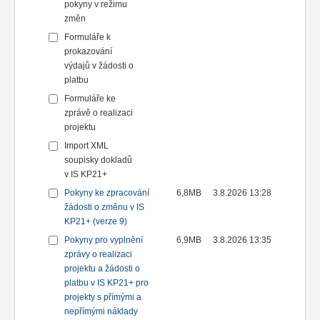
pokyny v režimu
změn
Formuláře k
prokazování
výdajů v žádosti o
platbu
Formuláře ke
zprávě o realizaci
projektu
Import XML
soupisky dokladů
v IS KP21+
Pokyny ke zpracování
6,8MB
3.8.2026 13:28
žádosti o změnu v IS
KP21+ (verze 9)
Pokyny pro vyplnění
6,9MB
3.8.2026 13:35
zprávy o realizaci
projektu a žádosti o
platbu v IS KP21+ pro
projekty s přímými a
nepřímými náklady