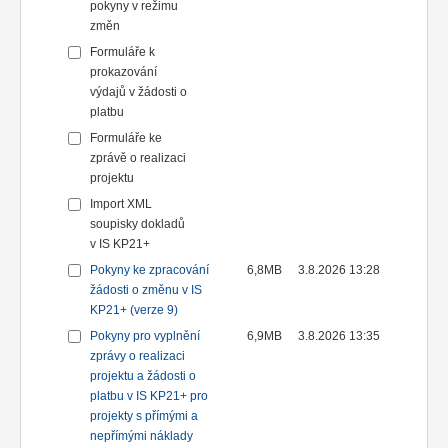
pokyny v režimu
změn
Formuláře k
prokazování
výdajů v žádosti o
platbu
Formuláře ke
zprávě o realizaci
projektu
Import XML
soupisky dokladů
v IS KP21+
Pokyny ke zpracování
6,8MB
3.8.2026 13:28
žádosti o změnu v IS
KP21+ (verze 9)
Pokyny pro vyplnění
6,9MB
3.8.2026 13:35
zprávy o realizaci
projektu a žádosti o
platbu v IS KP21+ pro
projekty s přímými a
nepřímými náklady