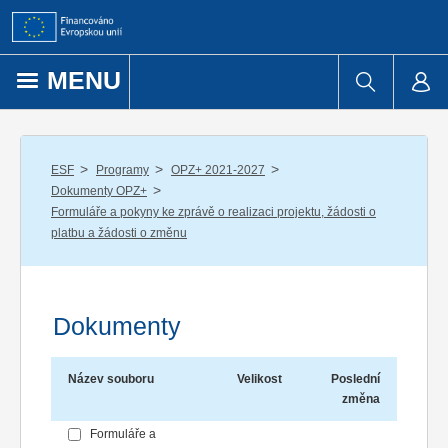
Přejít k obsahu
MENU
/
/
/
ESF
Programy
OPZ+ 2021-2027
/
Dokumenty OPZ+
Formuláře a pokyny ke zprávě o realizaci projektu, žádosti o
platbu a žádosti o změnu
Dokumenty
Název souboru
Velikost
Poslední
změna
Formuláře a