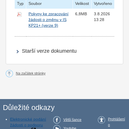
Typ
Soubor
Velikost
Vytvořeno
Pokyny ke zpracování
6,8MB
3.8.2026
žádosti o změnu v IS
13:28
KP21+ (verze 9)
Starší verze dokumentu
Na začátek stránky
Důležité odkazy
Elektronické podání
Prohlášení
Větší šance
žádosti o podporu
o
Youtube