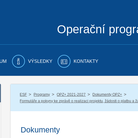
Operační prog
UM
VÝSLEDKY
KONTAKTY
/
/
/
/
ESF
Programy
OPZ+ 2021-2027
Dokumenty OPZ+
Formuláře a pokyny ke zprávě o realizaci projektu, žádosti o platbu a 
Dokumenty