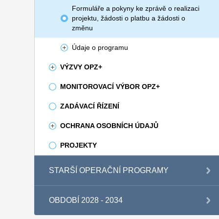
Formuláře a pokyny ke zprávě o realizaci
projektu, žádosti o platbu a žádosti o
změnu
Údaje o programu
VÝZVY OPZ+
MONITOROVACÍ VÝBOR OPZ+
ZADÁVACÍ ŘÍZENÍ
OCHRANA OSOBNÍCH ÚDAJŮ
PROJEKTY
STARŠÍ OPERAČNÍ PROGRAMY
OBDOBÍ 2028 - 2034