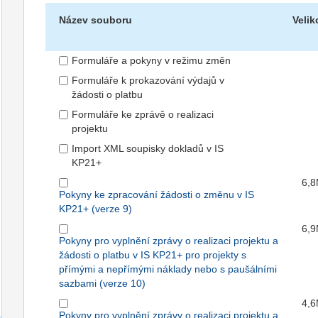
Název souboru
Velik
Formuláře a pokyny v režimu změn
Formuláře k prokazování výdajů v
žádosti o platbu
Formuláře ke zprávě o realizaci
projektu
Import XML soupisky dokladů v IS
KP21+
6,
Pokyny ke zpracování žádosti o změnu v IS
KP21+ (verze 9)
6,
Pokyny pro vyplnění zprávy o realizaci projektu a
žádosti o platbu v IS KP21+ pro projekty s
přímými a nepřímými náklady nebo s paušálními
sazbami (verze 10)
4,
Pokyny pro vyplnění zprávy o realizaci projektu a