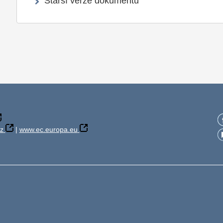
Starší verze dokumentu
z
|
www.ec.europa.eu