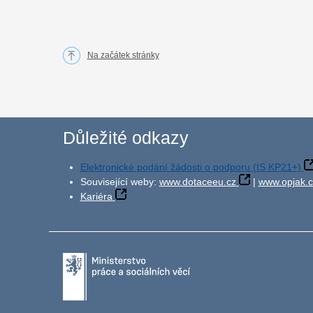
Na začátek stránky
Důležité odkazy
Elektronické podání žádosti o podporu (IS KP21+)
Související weby:
www.dotaceeu.cz
|
www.opjak.c
Kariéra