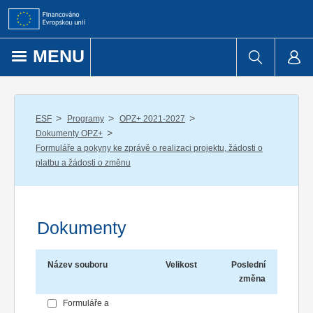
Přejít k obsahu
MENU
/
/
/
ESF
Programy
OPZ+ 2021-2027
/
Dokumenty OPZ+
Formuláře a pokyny ke zprávě o realizaci projektu, žádosti o
platbu a žádosti o změnu
Dokumenty
Název souboru
Velikost
Poslední
změna
Formuláře a