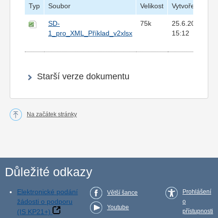
Typ
Soubor
Velikost
Vytvořeno
SD-
75k
25.6.2024
1_pro_XML_Příklad_v2xlsx
15:12
Starší verze dokumentu
Na začátek stránky
Důležité odkazy
Elektronické podání
Prohlášení
Větší šance
žádosti o podporu
o
Youtube
(IS KP21+)
přístupnosti