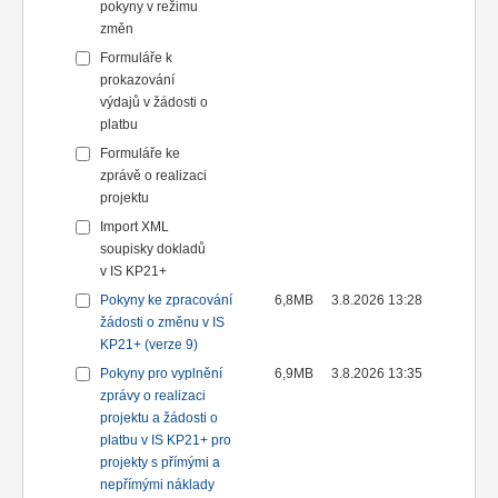
pokyny v režimu
změn
Formuláře k
prokazování
výdajů v žádosti o
platbu
Formuláře ke
zprávě o realizaci
projektu
Import XML
soupisky dokladů
v IS KP21+
Pokyny ke zpracování
6,8MB
3.8.2026 13:28
žádosti o změnu v IS
KP21+ (verze 9)
Pokyny pro vyplnění
6,9MB
3.8.2026 13:35
zprávy o realizaci
projektu a žádosti o
platbu v IS KP21+ pro
projekty s přímými a
nepřímými náklady