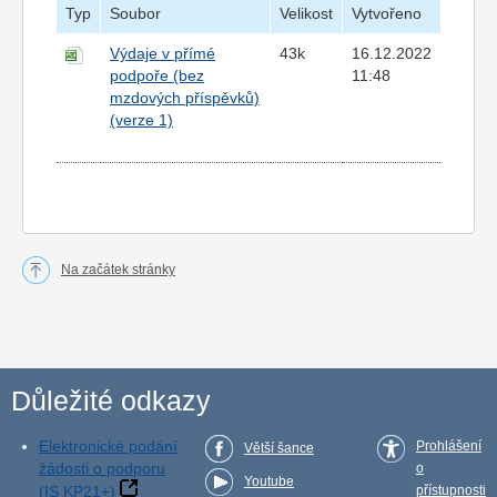
Typ
Soubor
Velikost
Vytvořeno
Výdaje v přímé
43k
16.12.2022
podpoře (bez
11:48
mzdových příspěvků)
(verze 1)
Na začátek stránky
Důležité odkazy
Elektronické podání
Prohlášení
Větší šance
žádosti o podporu
o
Youtube
(IS KP21+)
přístupnosti