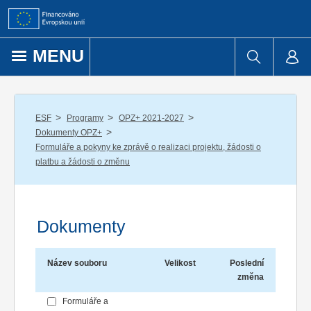
Přejít k obsahu
MENU
/
/
/
ESF
Programy
OPZ+ 2021-2027
/
Dokumenty OPZ+
Formuláře a pokyny ke zprávě o realizaci projektu, žádosti o
platbu a žádosti o změnu
Dokumenty
Název souboru
Velikost
Poslední
změna
Formuláře a