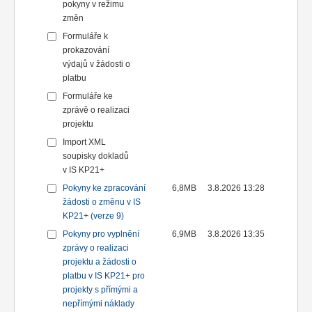
pokyny v režimu
změn
Formuláře k
prokazování
výdajů v žádosti o
platbu
Formuláře ke
zprávě o realizaci
projektu
Import XML
soupisky dokladů
v IS KP21+
Pokyny ke zpracování
6,8MB
3.8.2026 13:28
žádosti o změnu v IS
KP21+ (verze 9)
Pokyny pro vyplnění
6,9MB
3.8.2026 13:35
zprávy o realizaci
projektu a žádosti o
platbu v IS KP21+ pro
projekty s přímými a
nepřímými náklady