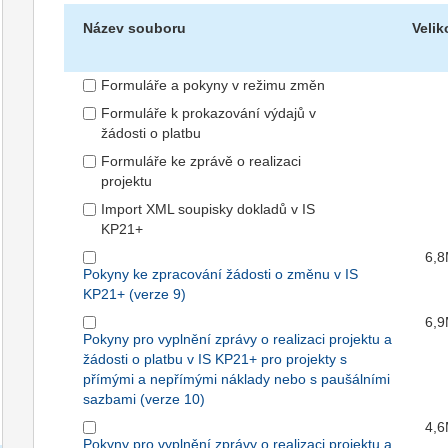
Název souboru
Velik
Formuláře a pokyny v režimu změn
Formuláře k prokazování výdajů v
žádosti o platbu
Formuláře ke zprávě o realizaci
projektu
Import XML soupisky dokladů v IS
KP21+
6,
Pokyny ke zpracování žádosti o změnu v IS
KP21+ (verze 9)
6,
Pokyny pro vyplnění zprávy o realizaci projektu a
žádosti o platbu v IS KP21+ pro projekty s
přímými a nepřímými náklady nebo s paušálními
sazbami (verze 10)
4,
Pokyny pro vyplnění zprávy o realizaci projektu a