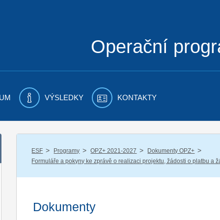
Operační prog
UM
VÝSLEDKY
KONTAKTY
/
/
/
/
ESF
Programy
OPZ+ 2021-2027
Dokumenty OPZ+
Formuláře a pokyny ke zprávě o realizaci projektu, žádosti o platbu a 
Dokumenty