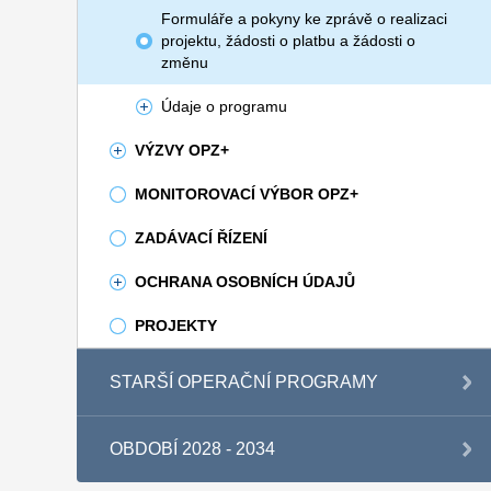
Formuláře a pokyny ke zprávě o realizaci
projektu, žádosti o platbu a žádosti o
změnu
Údaje o programu
VÝZVY OPZ+
MONITOROVACÍ VÝBOR OPZ+
ZADÁVACÍ ŘÍZENÍ
OCHRANA OSOBNÍCH ÚDAJŮ
PROJEKTY
STARŠÍ OPERAČNÍ PROGRAMY
OBDOBÍ 2028 - 2034