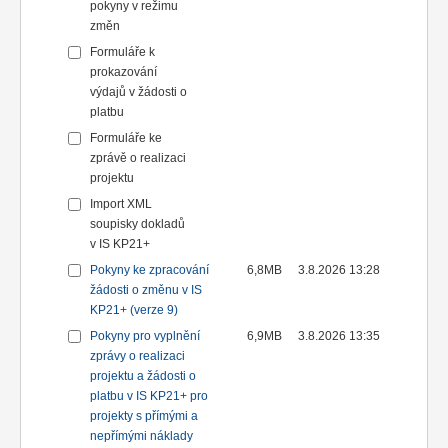
pokyny v režimu
změn
Formuláře k
prokazování
výdajů v žádosti o
platbu
Formuláře ke
zprávě o realizaci
projektu
Import XML
soupisky dokladů
v IS KP21+
Pokyny ke zpracování
6,8MB
3.8.2026 13:28
žádosti o změnu v IS
KP21+ (verze 9)
Pokyny pro vyplnění
6,9MB
3.8.2026 13:35
zprávy o realizaci
projektu a žádosti o
platbu v IS KP21+ pro
projekty s přímými a
nepřímými náklady