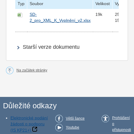
Typ
Soubor
Velikost
Vytvořeno
SD-
19k
25.6.2024
2_pro_XML_K_Vyplnění_v2.xlsx
15:14
Starší verze dokumentu
Na začátek stránky
Důležité odkazy
Elektronické podání
Prohlášení
Větší šance
žádosti o podporu
o
Youtube
(IS KP21+)
přístupnosti