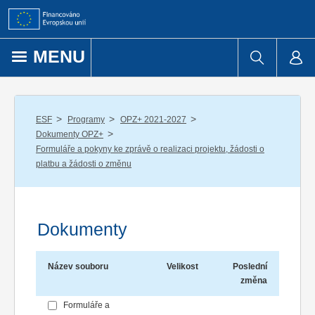
Přejít k obsahu
MENU
/
/
/
ESF
Programy
OPZ+ 2021-2027
/
Dokumenty OPZ+
Formuláře a pokyny ke zprávě o realizaci projektu, žádosti o
platbu a žádosti o změnu
Dokumenty
Název souboru
Velikost
Poslední
změna
Formuláře a