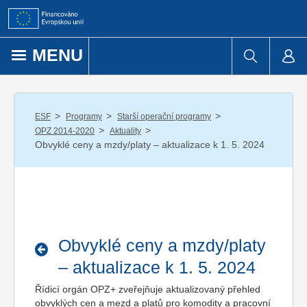
Přejít k obsahu
MENU
/
/
/
ESF
Programy
Starší operační programy
/
/
OPZ 2014-2020
Aktuality
Obvyklé ceny a mzdy/platy – aktualizace k 1. 5. 2024
Obvyklé ceny a mzdy/platy
– aktualizace k 1. 5. 2024
Řídicí orgán OPZ+ zveřejňuje aktualizovaný přehled
obvyklých cen a mezd a platů pro komodity a pracovní