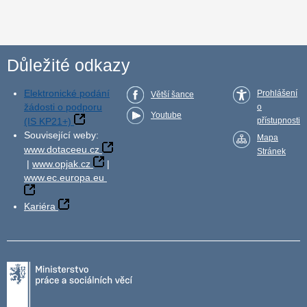
Důležité odkazy
Elektronické podání
Prohlášení
Větší šance
žádosti o podporu
o
Youtube
(IS KP21+)
přístupnosti
Související weby:
Mapa
www.dotaceeu.cz
Stránek
|
www.opjak.cz
|
www.ec.europa.eu
Kariéra