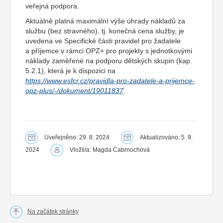
veřejná podpora.
Aktuálně platná maximální výše úhrady nákladů za
službu (bez stravného), tj. konečná cena služby, je
uvedena ve Specifické části pravidel pro žadatele
a příjemce v rámci OPZ+ pro projekty s jednotkovými
náklady zaměřené na podporu dětských skupin (kap.
5.2.1), která je k dispozici na
https://www.esfcr.cz/pravidla-pro-zadatele-a-prijemce-
opz-plus/-/dokument/19011837
.
Uveřejněno: 29. 8. 2024
Aktualizováno: 5. 9.
2024
Vložil/a: Magda Cabrnochová
Na začátek stránky