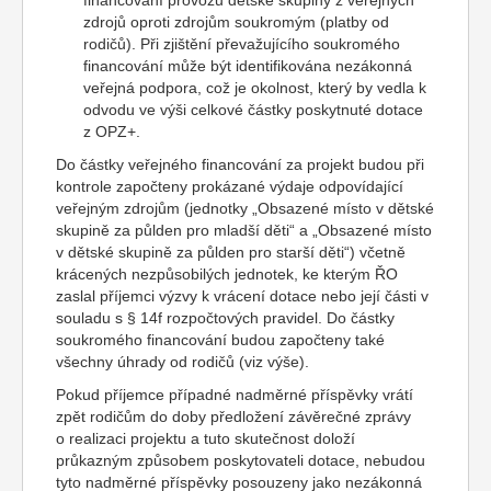
financování provozu dětské skupiny z veřejných
zdrojů oproti zdrojům soukromým (platby od
rodičů). Při zjištění převažujícího soukromého
financování může být identifikována nezákonná
veřejná podpora, což je okolnost, který by vedla k
odvodu ve výši celkové částky poskytnuté dotace
z OPZ+.
Do částky veřejného financování za projekt budou při
kontrole započteny prokázané výdaje odpovídající
veřejným zdrojům (jednotky „Obsazené místo v dětské
skupině za půlden pro mladší děti“ a „Obsazené místo
v dětské skupině za půlden pro starší děti“) včetně
krácených nezpůsobilých jednotek, ke kterým ŘO
zaslal příjemci výzvy k vrácení dotace nebo její části v
souladu s § 14f rozpočtových pravidel. Do částky
soukromého financování budou započteny také
všechny úhrady od rodičů (viz výše).
Pokud příjemce případné nadměrné příspěvky vrátí
zpět rodičům do doby předložení závěrečné zprávy
o realizaci projektu a tuto skutečnost doloží
průkazným způsobem poskytovateli dotace, nebudou
tyto nadměrné příspěvky posouzeny jako nezákonná