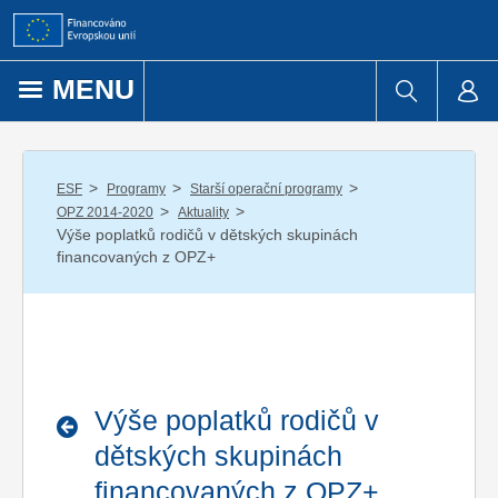
Přejít k obsahu
MENU
/
/
/
ESF
Programy
Starší operační programy
/
/
OPZ 2014-2020
Aktuality
Výše poplatků rodičů v dětských skupinách
financovaných z OPZ+
Výše poplatků rodičů v
dětských skupinách
financovaných z OPZ+