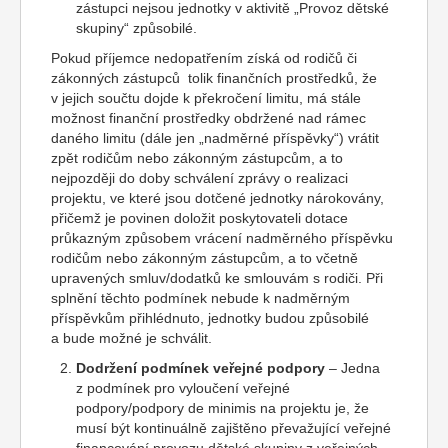
zástupci nejsou jednotky v aktivitě „Provoz dětské
skupiny“ způsobilé.
Pokud příjemce nedopatřením získá od rodičů či
zákonných zástupců tolik finančních prostředků, že
v jejich součtu dojde k překročení limitu, má stále
možnost finanční prostředky obdržené nad rámec
daného limitu (dále jen „nadměrné příspěvky“) vrátit
zpět rodičům nebo zákonným zástupcům, a to
nejpozději do doby schválení zprávy o realizaci
projektu, ve které jsou dotčené jednotky nárokovány,
přičemž je povinen doložit poskytovateli dotace
průkazným způsobem vrácení nadměrného příspěvku
rodičům nebo zákonným zástupcům, a to včetně
upravených smluv/dodatků ke smlouvám s rodiči. Při
splnění těchto podmínek nebude k nadměrným
příspěvkům přihlédnuto, jednotky budou způsobilé
a bude možné je schválit.
Dodržení podmínek veřejné podpory
– Jedna
z podmínek pro vyloučení veřejné
podpory/podpory de minimis na projektu je, že
musí být kontinuálně zajištěno převažující veřejné