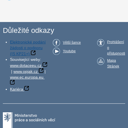
Důležité odkazy
Elektronické podání
Prohlášení
Větší šance
žádosti o podporu
o
Youtube
(IS KP21+)
přístupnosti
Související weby:
Mapa
www.dotaceeu.cz
Stránek
|
www.opjak.cz
|
www.ec.europa.eu
Kariéra