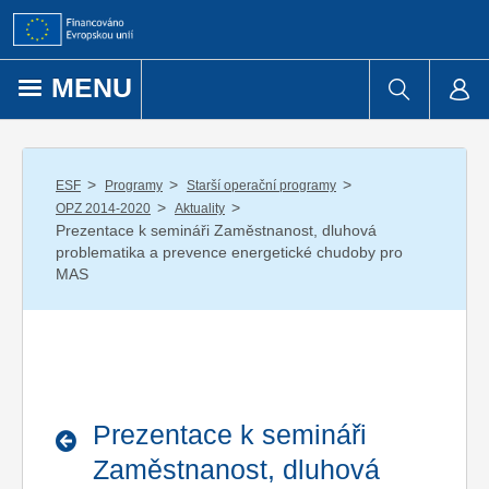
Přejít k obsahu
MENU
/
/
/
ESF
Programy
Starší operační programy
/
/
OPZ 2014-2020
Aktuality
Prezentace k semináři Zaměstnanost, dluhová
problematika a prevence energetické chudoby pro
MAS
Prezentace k semináři
Zaměstnanost, dluhová