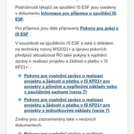
Podrobnosti týkající se spuštění IS ESF jsou uvedeny
v dokumentu
Informace pro příjemce o spuštění IS
ESF
.
Pro příjemce jsou dále připraveny
Pokyny pro práci v
IS ESF
.
V souvislosti se spuštěním IS ESF a také s ohledem
na technický rozvoj MS2021+ a úpravu právních
předpisů aktualizoval ŘO také
pokyny k vyplnění
zprávy o realizaci projektu a žádosti o platbu v IS
KP21+:
Pokyny pro vyplnění zprávy o realizaci
projektu a žádosti o platbu v IS KP21+ pro
projekty s přímými a nepřímými náklady nebo
s paušálními sazbami (verze 7)
Pokyny pro vyplnění zprávy o realizaci
projektu a žádosti o platbu v IS KP21+ pro
projekty s jednotkovými náklady (verze 7)
Změny jsou zaznamenány také v revizních
dokumentech:
Pokyny pro vyplnění zprávy o realizaci