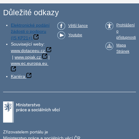
Důležité odkazy
Elektronické podání
Prohlášení
Větší šance
žádosti o podporu
o
Youtube
(IS KP21+)
přístupnosti
Související weby:
Mapa
www.dotaceeu.cz
Stránek
|
www.opjak.cz
|
www.ec.europa.eu
Kariéra
Zřizovatelem portálu je
Ministerstvo práce a sociálních věcí ČR