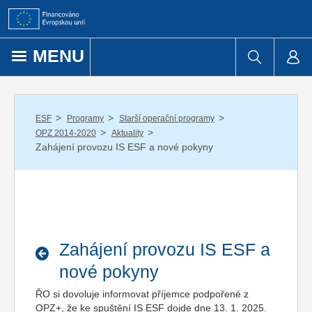
Přejít k obsahu
MENU
/
/
/
ESF
Programy
Starší operační programy
/
/
OPZ 2014-2020
Aktuality
Zahájení provozu IS ESF a nové pokyny
Zahájení provozu IS ESF a
nové pokyny
ŘO si dovoluje informovat příjemce podpořené z
OPZ+, že ke spuštění IS ESF dojde dne 13. 1. 2025.