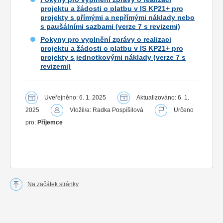
projektu a žádosti o platbu v IS KP21+ pro
projekty s přímými a nepřímými náklady nebo
s paušálními sazbami (verze 7 s revizemi)
Pokyny pro vyplnění zprávy o realizaci
projektu a žádosti o platbu v IS KP21+ pro
projekty s jednotkovými náklady (verze 7 s
revizemi)
Uveřejněno: 6. 1. 2025
Aktualizováno: 6. 1.
2025
Vložil/a: Radka Pospíšilová
Určeno
pro:
Příjemce
Na začátek stránky