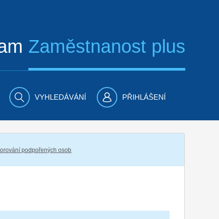
ram
Zaměstnanost plus
VYHLEDÁVÁNÍ
PŘIHLÁŠENÍ
torování podpořených osob