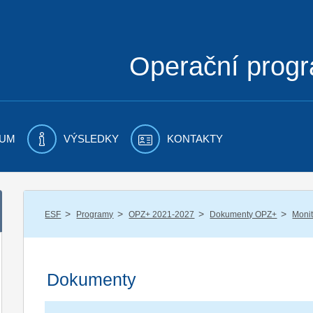
Operační prog
UM
VÝSLEDKY
KONTAKTY
/
/
/
/
ESF
Programy
OPZ+ 2021-2027
Dokumenty OPZ+
Moni
Dokumenty