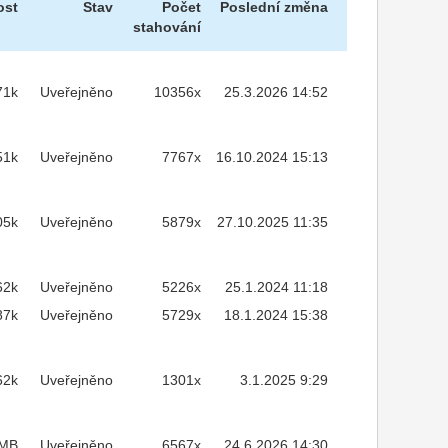
ost
Stav
Počet
Poslední změna
stahování
71k
Uveřejněno
10356x
25.3.2026 14:52
51k
Uveřejněno
7767x
16.10.2024 15:13
05k
Uveřejněno
5879x
27.10.2025 11:35
62k
Uveřejněno
5226x
25.1.2024 11:18
87k
Uveřejněno
5729x
18.1.2024 15:38
62k
Uveřejněno
1301x
3.1.2025 9:29
3MB
Uveřejněno
6567x
24.6.2026 14:30