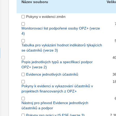
Název souboru
Velik
Pokyny v evidenci změn
Monitorovací list podpořené osoby OPZ+ (verze
4)
Tabulka pro vykázání hodnot indikátorů týkajících
se účastníků (verze 3)
4
Popis jednotlivých typů a specifikací podpor
OPZ+ (verze 2)
Evidence jednotlivých účastníků
3
1
Pokyny k evidenci a vykazování účastníků v
projektech financovaných z OPZ+
Nástroj pro převod Evidence jednotlivých
účastníků a podpor
Pokyny pro práci v IS ESF (verze 3)
7,