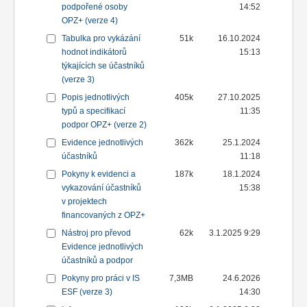
podpořené osoby
14:52
OPZ+ (verze 4)
Tabulka pro vykázání
51k
16.10.2024
hodnot indikátorů
15:13
týkajících se účastníků
(verze 3)
Popis jednotlivých
405k
27.10.2025
typů a specifikací
11:35
podpor OPZ+ (verze 2)
Evidence jednotlivých
362k
25.1.2024
účastníků
11:18
Pokyny k evidenci a
187k
18.1.2024
vykazování účastníků
15:38
v projektech
financovaných z OPZ+
Nástroj pro převod
62k
3.1.2025 9:29
Evidence jednotlivých
účastníků a podpor
Pokyny pro práci v IS
7,3MB
24.6.2026
ESF (verze 3)
14:30