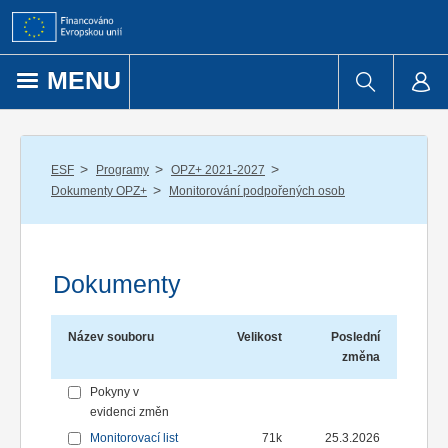
Přejít k obsahu
MENU
/
/
/
ESF
Programy
OPZ+ 2021-2027
/
Dokumenty OPZ+
Monitorování podpořených osob
Dokumenty
Název souboru
Velikost
Poslední
změna
Pokyny v
evidenci změn
Monitorovací list
71k
25.3.2026