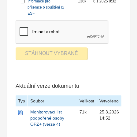
Informace pro
136k
6.1.2025 8:32
příjemce o spuštění IS
ESF
Aktuální verze dokumentu
Typ
Soubor
Velikost
Vytvořeno
Monitorovací list
71k
25.3.2026
podpořené osoby
14:52
OPZ+ (verze 4)