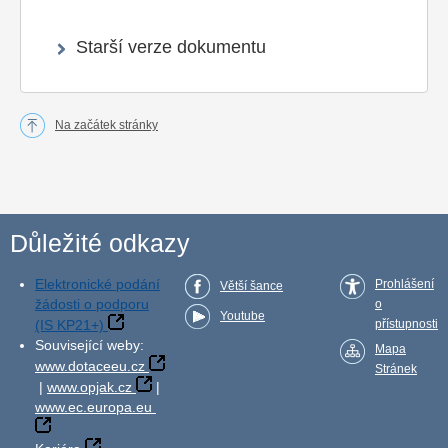
Starší verze dokumentu
Na začátek stránky
Důležité odkazy
Elektronické podání
Prohlášení
Větší šance
žádosti o podporu
o
Youtube
(IS KP21+)
přístupnosti
Související weby:
Mapa
www.dotaceeu.cz
Stránek
|
www.opjak.cz
|
www.ec.europa.eu