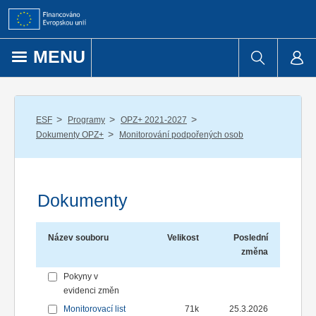
Přejít k obsahu
MENU
/
/
/
ESF
Programy
OPZ+ 2021-2027
/
Dokumenty OPZ+
Monitorování podpořených osob
Dokumenty
Název souboru
Velikost
Poslední
změna
Pokyny v
evidenci změn
Monitorovací list
71k
25.3.2026