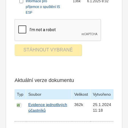
Informace pro
136k
6.1.2025 8:32
příjemce o spuštění IS
ESF
Aktuální verze dokumentu
Typ
Soubor
Velikost
Vytvořeno
Evidence jednotlivých
362k
25.1.2024
účastníků
11:18