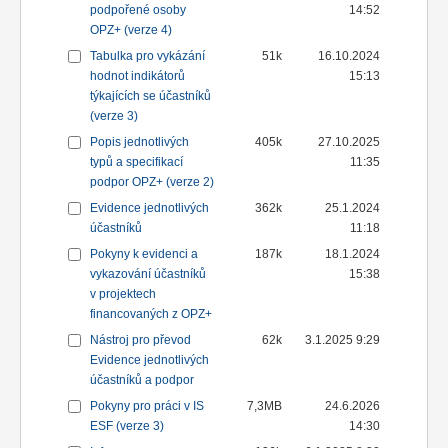
podpořené osoby
14:52
OPZ+ (verze 4)
Tabulka pro vykázání
51k
16.10.2024
hodnot indikátorů
15:13
týkajících se účastníků
(verze 3)
Popis jednotlivých
405k
27.10.2025
typů a specifikací
11:35
podpor OPZ+ (verze 2)
Evidence jednotlivých
362k
25.1.2024
účastníků
11:18
Pokyny k evidenci a
187k
18.1.2024
vykazování účastníků
15:38
v projektech
financovaných z OPZ+
Nástroj pro převod
62k
3.1.2025 9:29
Evidence jednotlivých
účastníků a podpor
Pokyny pro práci v IS
7,3MB
24.6.2026
ESF (verze 3)
14:30