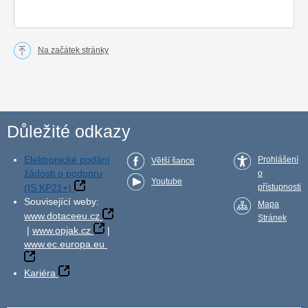
Na začátek stránky
Důležité odkazy
Elektronické podání
Prohlášení
Větší šance
žádosti o podporu
o
Youtube
(IS KP21+)
přístupnosti
Související weby:
Mapa
www.dotaceeu.cz
Stránek
|
www.opjak.cz
|
www.ec.europa.eu
Kariéra