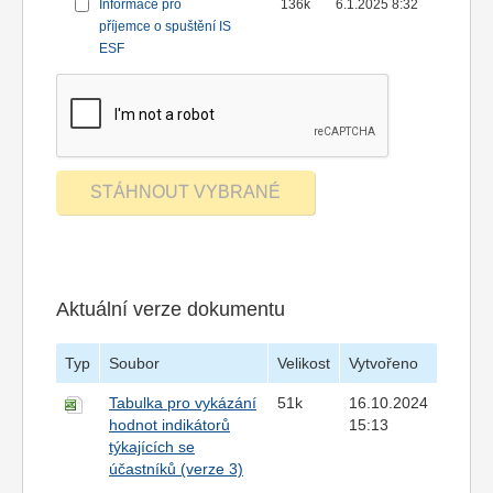
Informace pro
136k
6.1.2025 8:32
příjemce o spuštění IS
ESF
Aktuální verze dokumentu
Typ
Soubor
Velikost
Vytvořeno
Tabulka pro vykázání
51k
16.10.2024
hodnot indikátorů
15:13
týkajících se
účastníků (verze 3)