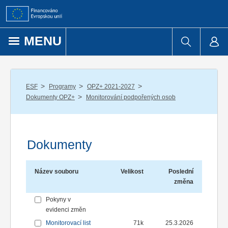
Přejít k obsahu
MENU
/
/
/
ESF
Programy
OPZ+ 2021-2027
/
Dokumenty OPZ+
Monitorování podpořených osob
Dokumenty
Název souboru
Velikost
Poslední
změna
Pokyny v
evidenci změn
Monitorovací list
71k
25.3.2026