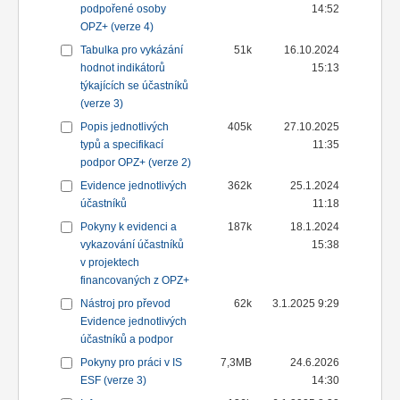
podpořené osoby
14:52
OPZ+ (verze 4)
Tabulka pro vykázání
51k
16.10.2024
hodnot indikátorů
15:13
týkajících se účastníků
(verze 3)
Popis jednotlivých
405k
27.10.2025
typů a specifikací
11:35
podpor OPZ+ (verze 2)
Evidence jednotlivých
362k
25.1.2024
účastníků
11:18
Pokyny k evidenci a
187k
18.1.2024
vykazování účastníků
15:38
v projektech
financovaných z OPZ+
Nástroj pro převod
62k
3.1.2025 9:29
Evidence jednotlivých
účastníků a podpor
Pokyny pro práci v IS
7,3MB
24.6.2026
ESF (verze 3)
14:30