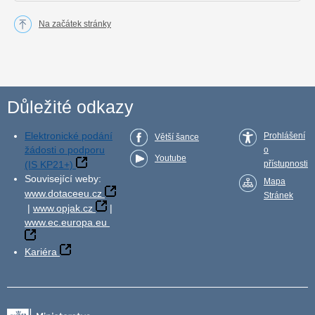
Na začátek stránky
Důležité odkazy
Elektronické podání
Prohlášení
Větší šance
žádosti o podporu
o
Youtube
(IS KP21+)
přístupnosti
Související weby:
Mapa
www.dotaceeu.cz
Stránek
|
www.opjak.cz
|
www.ec.europa.eu
Kariéra