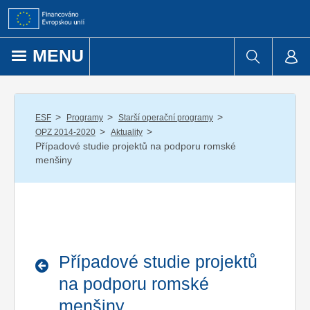
Přejít k obsahu
MENU
/
/
/
ESF
Programy
Starší operační programy
/
/
OPZ 2014-2020
Aktuality
Případové studie projektů na podporu romské
menšiny
Případové studie projektů
na podporu romské
menšiny