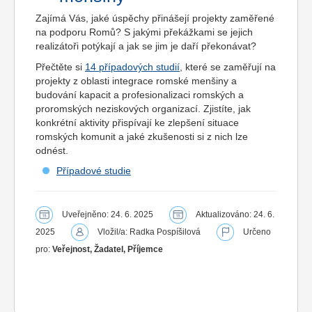
Zajímá Vás, jaké úspěchy přinášejí projekty zaměřené
na podporu Romů? S jakými překážkami se jejich
realizátoři potýkají a jak se jim je daří překonávat?
Přečtěte si
14 případových studií
, které se zaměřují na
projekty z oblasti integrace romské menšiny a
budování kapacit a profesionalizaci romských a
proromských neziskových organizací. Zjistíte, jak
konkrétní aktivity přispívají ke zlepšení situace
romských komunit a jaké zkušenosti si z nich lze
odnést.
Případové studie
Uveřejněno: 24. 6. 2025
Aktualizováno: 24. 6.
2025
Vložil/a: Radka Pospíšilová
Určeno
pro:
Veřejnost, Žadatel, Příjemce