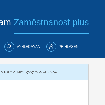
ram
Zaměstnanost plus
VYHLEDÁVÁNÍ
PŘIHLÁŠENÍ
/
Nové výzvy MAS ORLICKO
Aktuality