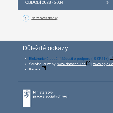
OBDOBÍ 2028 - 2034
Na začátek stránky
Důležité odkazy
Elektronické podání žádosti o podporu (IS KP21+)
Související weby:
www.dotaceeu.cz
|
www.opjak.c
Kariéra