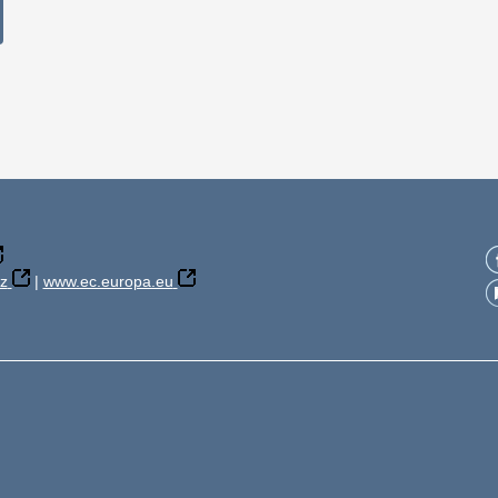
z
|
www.ec.europa.eu