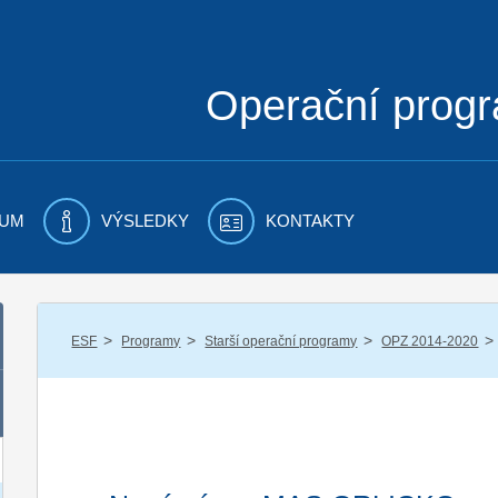
Operační prog
UM
VÝSLEDKY
KONTAKTY
/
/
/
/
ESF
Programy
Starší operační programy
OPZ 2014-2020