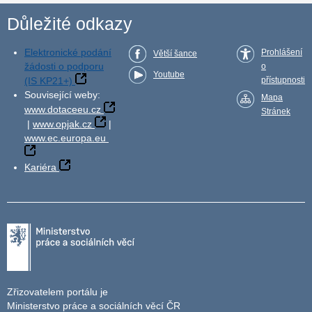
Důležité odkazy
Elektronické podání
Prohlášení
Větší šance
žádosti o podporu
o
Youtube
(IS KP21+)
přístupnosti
Související weby:
Mapa
www.dotaceeu.cz
Stránek
|
www.opjak.cz
|
www.ec.europa.eu
Kariéra
Zřizovatelem portálu je
Ministerstvo práce a sociálních věcí ČR