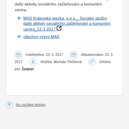
další aktivity sociálního začleňování a komunitní
centra.
MAS Královská stezka, o.p.s._ Sociální služby,
další aktivity sociálního začleňování a komunitní
centra_22.3.2017
všechny výzvy MAS
Uveřejněno: 23. 3. 2017
Aktualizováno: 23. 3.
2017
Vložil/a: Michala Trličíková
Určeno
pro:
Žadatel
Na začátek stránky