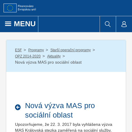
Přejít k obsahu
MENU
/
/
/
ESF
Programy
Starší operační programy
/
/
OPZ 2014-2020
Aktuality
Nová výzva MAS pro sociální oblast
Nová výzva MAS pro
sociální oblast
Upozorňujeme, že 22. 3. 2017 byla vyhlášena výzva
MAS Královská stezka zaměřená na sociální služby,