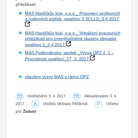
příležitostí.
MAS Havlíčkův kraj, o.p.s._ Propojení profesních
a rodinných potřeb, opatření 3 SCLLD_5.4.2017
MAS Havlíčkův kraj, o.p.s._ Vytváření pracovních
příležitostí pro znevýhodněné skupiny obyvatel,
opatření 2_5.4.2017
MAS Podbrněnsko, spolek _Výzva OPZ č. 1 –
Prorodinná opatření_27. 3. 2017
všechny výzvy MAS v rámci OPZ
Uveřejněno: 5. 4. 2017
Aktualizováno: 5. 4.
2017
Vložil/a: Michala Trličíková
Určeno
pro:
Žadatel