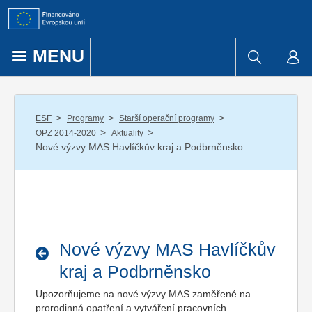
Přejít k obsahu
MENU
/
/
/
ESF
Programy
Starší operační programy
/
/
OPZ 2014-2020
Aktuality
Nové výzvy MAS Havlíčkův kraj a Podbrněnsko
Nové výzvy MAS Havlíčkův
kraj a Podbrněnsko
Upozorňujeme na nové výzvy MAS zaměřené na
prorodinná opatření a vytváření pracovních