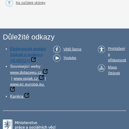
Na začátek stránky
Důležité odkazy
Elektronické podání
Prohlášení
Větší šance
žádosti o podporu
o
Youtube
(IS KP21+)
přístupnosti
Související weby:
Mapa
www.dotaceeu.cz
Stránek
|
www.opjak.cz
|
www.ec.europa.eu
Kariéra