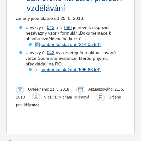
vzdělávání
Změny jsou platné od 25. 5. 2018.
U výzvy č.
043
a č.
060
je nově k dispozici
nezávazný vzor / formulář „Dokumentace k
obsahu vzdělávacího kurzu“.
soubor ke stažení
U výzvy č.
043
byla zveřejněna aktualizovaná
verze Souhrnné evidence, kterou příjemci
předkládají na ŘO.
soubor ke stažení
Uveřejněno: 21. 5. 2018
Aktualizováno: 21. 5.
2018
Vložil/a: Michala Trličíková
Určeno
pro:
Příjemce