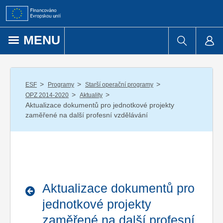
Přejít k obsahu
MENU
/
/
/
ESF
Programy
Starší operační programy
/
/
OPZ 2014-2020
Aktuality
Aktualizace dokumentů pro jednotkové projekty
zaměřené na další profesní vzdělávání
Aktualizace dokumentů pro
jednotkové projekty
zaměřené na další profesní