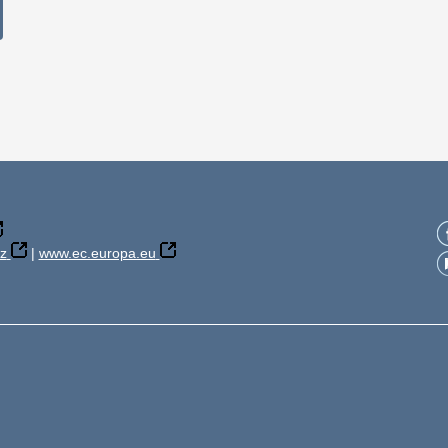
z
|
www.ec.europa.eu