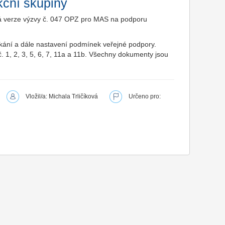
kční skupiny
ná verze výzvy č. 047 OPZ pro MAS na podporu
nikání a dále nastavení podmínek veřejné podpory.
č. 1, 2, 3, 5, 6, 7, 11a a 11b. Všechny dokumenty jsou
Vložil/a: Michala Trličíková
Určeno pro: