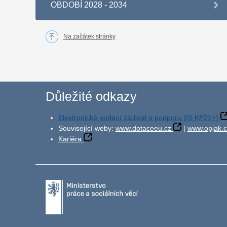
OBDOBÍ 2028 - 2034
Na začátek stránky
Důležité odkazy
Elektronické podání žádosti o podporu (IS KP21+)
Související weby:
www.dotaceeu.cz
|
www.opjak.c
Kariéra