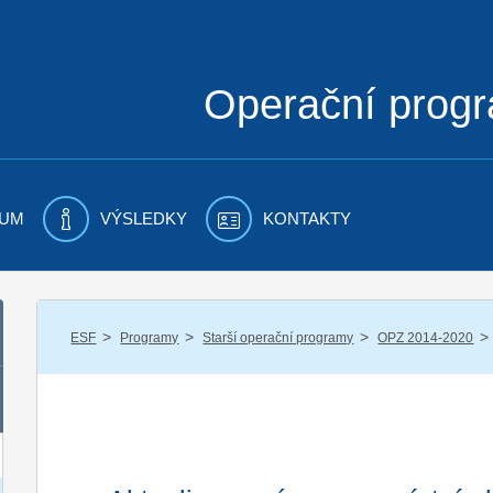
Operační prog
UM
VÝSLEDKY
KONTAKTY
/
/
/
/
ESF
Programy
Starší operační programy
OPZ 2014-2020