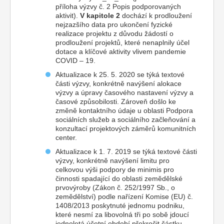
příloha výzvy č. 2 Popis podporovaných
aktivit).
V kapitole 2
dochází k prodloužení
nejzazšího data pro ukončení fyzické
realizace projektu z důvodu žádostí o
prodloužení projektů, které nenaplnily účel
dotace a klíčové aktivity vlivem pandemie
COVID – 19.
Aktualizace k 25. 5. 2020 se týká textové
části výzvy, konkrétně navýšení alokace
výzvy a úpravy časového nastavení výzvy a
časové způsobilosti. Zároveň došlo ke
změně kontaktního údaje u oblasti Podpora
sociálních služeb a sociálního začleňování a
konzultací projektových záměrů komunitních
center.
Aktualizace k 1. 7. 2019 se týká textové části
výzvy, konkrétně navýšení limitu pro
celkovou výši podpory de minimis pro
činnosti spadající do oblasti zemědělské
prvovýroby (Zákon č. 252/1997 Sb., o
zemědělství) podle nařízení Komise (EU) č.
1408/2013 poskytnuté jednomu podniku,
které nesmí za libovolná tři po sobě jdoucí
jednoletá účetní období překročit částku