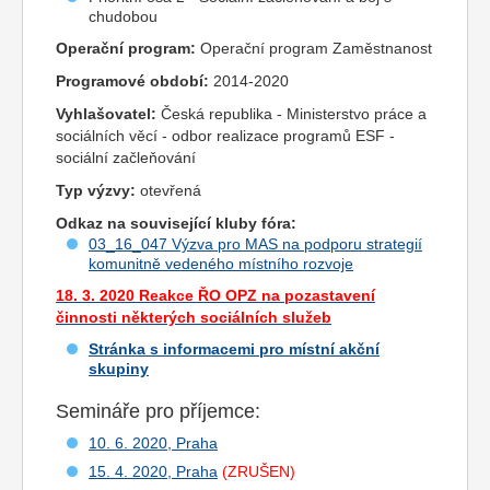
chudobou
Operační program:
Operační program Zaměstnanost
Programové období:
2014-2020
Vyhlašovatel:
Česká republika - Ministerstvo práce a
sociálních věcí - odbor realizace programů ESF -
sociální začleňování
Typ výzvy:
otevřená
Odkaz na související kluby fóra:
03_16_047 Výzva pro MAS na podporu strategií
komunitně vedeného místního rozvoje
18. 3. 2020 Reakce ŘO OPZ na pozastavení
činnosti některých sociálních služeb
Stránka s informacemi pro místní akční
skupiny
Semináře pro příjemce:
10. 6. 2020, Praha
15. 4. 2020, Praha
(ZRUŠEN)