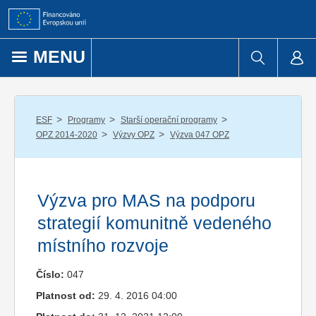
Přejít k obsahu
MENU
/
/
/
ESF
Programy
Starší operační programy
/
/
OPZ 2014-2020
Výzvy OPZ
Výzva 047 OPZ
Výzva pro MAS na podporu
strategií komunitně vedeného
místního rozvoje
Číslo:
047
Platnost od:
29. 4. 2016 04:00