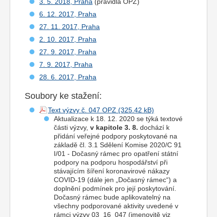
3. 5. 2018, Praha
(pravidla OPZ)
6. 12. 2017, Praha
27. 11. 2017, Praha
2. 10. 2017, Praha
27. 9. 2017, Praha
7. 9. 2017, Praha
28. 6. 2017, Praha
Soubory ke stažení:
Text výzvy č. 047 OPZ
Aktualizace k 18. 12. 2020 se týká textové
části výzvy,
v kapitole 3. 8.
dochází k
přidání veřejné podpory poskytované na
základě čl. 3.1 Sdělení Komise 2020/C 91
I/01 - Dočasný rámec pro opatření státní
podpory na podporu hospodářství při
stávajícím šíření koronavirové nákazy
COVID-19 (dále jen „Dočasný rámec“) a
doplnění podmínek pro její poskytování.
Dočasný rámec bude aplikovatelný na
všechny podporované aktivity uvedené v
rámci výzvy 03_16_047 (jmenovitě viz