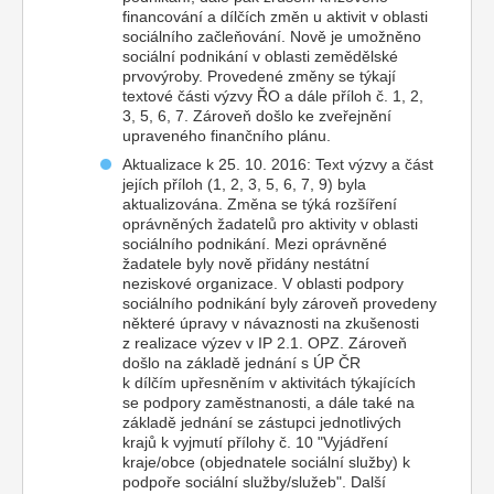
financování a dílčích změn u aktivit v oblasti
sociálního začleňování. Nově je umožněno
sociální podnikání v oblasti zemědělské
prvovýroby. Provedené změny se týkají
textové části výzvy ŘO a dále příloh č. 1, 2,
3, 5, 6, 7. Zároveň došlo ke zveřejnění
upraveného finančního plánu.
Aktualizace k 25. 10. 2016: Text výzvy a část
jejích příloh (1, 2, 3, 5, 6, 7, 9) byla
aktualizována. Změna se týká rozšíření
oprávněných žadatelů pro aktivity v oblasti
sociálního podnikání. Mezi oprávněné
žadatele byly nově přidány nestátní
neziskové organizace. V oblasti podpory
sociálního podnikání byly zároveň provedeny
některé úpravy v návaznosti na zkušenosti
z realizace výzev v IP 2.1. OPZ. Zároveň
došlo na základě jednání s ÚP ČR
k dílčím upřesněním v aktivitách týkajících
se podpory zaměstnanosti, a dále také na
základě jednání se zástupci jednotlivých
krajů k vyjmutí přílohy č. 10 "Vyjádření
kraje/obce (objednatele sociální služby) k
podpoře sociální služby/služeb". Další