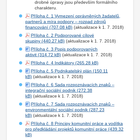
drobné úpravy jsou především formálního
charakteru.
Příloha č. 1 Vymezení oprávněných žadatelů,
partnerů a míra podpory – rozpad zdrojů
financování
(aktualizace k 1. 7. 2018)
Příloha č. 2 Podporované cílové
skupiny
(aktualizace k 1. 7. 2018)
Příloha č. 3 Popis podporovaných
aktivit
(aktualizace k 1. 7. 2018)
Příloha č. 4 Indikátory
Příloha č. 5 Podnikatelský plán
(aktualizace k 1. 7. 2018)
Příloha č. 6 Sada rozpoznávacích znaků –
integrační sociální podnik
(aktualizace k 1. 7. 2018)
Příloha č. 7 Sada rozpoznávacích znaků –
environmentální sociální podnik
(aktualizace k 1. 7. 2018)
Příloha č. 8 Principy komunitní práce a vodítka
pro předkládání projektů komunitní práce