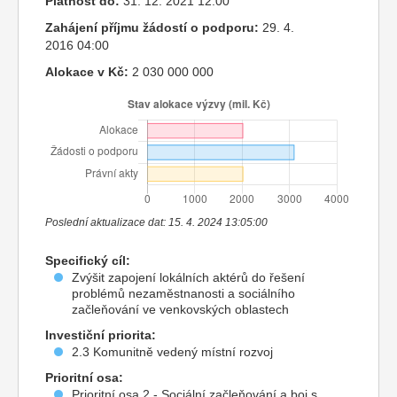
Platnost do:
31. 12. 2021 12:00
Zahájení příjmu žádostí o podporu:
29. 4.
2016 04:00
Alokace v Kč:
2 030 000 000
Poslední aktualizace dat: 15. 4. 2024 13:05:00
Specifický cíl:
Zvýšit zapojení lokálních aktérů do řešení
problémů nezaměstnanosti a sociálního
začleňování ve venkovských oblastech
Investiční priorita:
2.3 Komunitně vedený místní rozvoj
Prioritní osa:
Prioritní osa 2 - Sociální začleňování a boj s