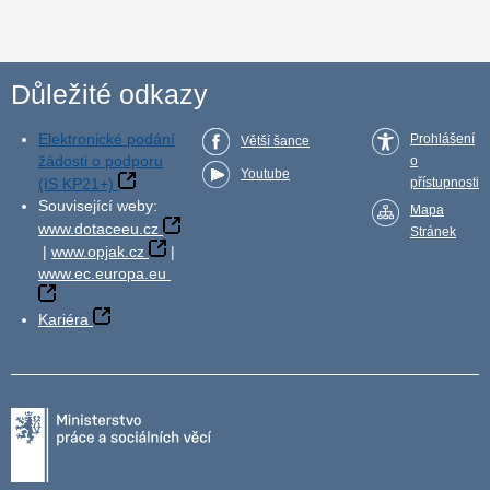
Důležité odkazy
Elektronické podání
Prohlášení
Větší šance
žádosti o podporu
o
Youtube
(IS KP21+)
přístupnosti
Související weby:
Mapa
www.dotaceeu.cz
Stránek
|
www.opjak.cz
|
www.ec.europa.eu
Kariéra