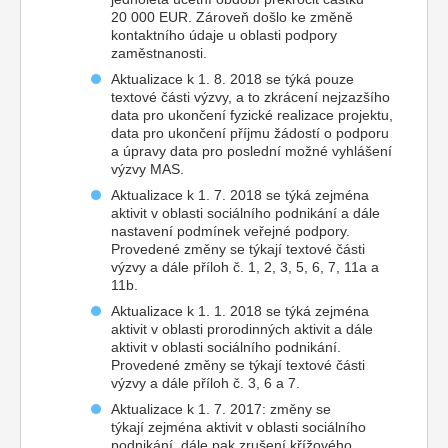
20 000 EUR. Zároveň došlo ke změně
kontaktního údaje u oblasti podpory
zaměstnanosti.
Aktualizace k 1. 8. 2018 se týká pouze
textové části výzvy, a to zkrácení nejzazšího
data pro ukončení fyzické realizace projektu,
data pro ukončení příjmu žádostí o podporu
a úpravy data pro poslední možné vyhlášení
výzvy MAS.
Aktualizace k 1. 7. 2018 se týká zejména
aktivit v oblasti sociálního podnikání a dále
nastavení podmínek veřejné podpory.
Provedené změny se týkají textové části
výzvy a dále příloh č. 1, 2, 3, 5, 6, 7, 11a a
11b.
Aktualizace k 1. 1. 2018 se týká zejména
aktivit v oblasti prorodinných aktivit a dále
aktivit v oblasti sociálního podnikání.
Provedené změny se týkají textové části
výzvy a dále příloh č. 3, 6 a 7.
Aktualizace k 1. 7. 2017: změny se
týkají zejména aktivit v oblasti sociálního
podnikání, dále pak zrušení křížového