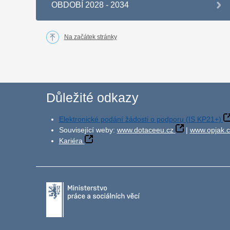
OBDOBÍ 2028 - 2034
Na začátek stránky
Důležité odkazy
Elektronické podání žádosti o podporu (IS KP21+)
Související weby:
www.dotaceeu.cz
|
www.opjak.c
Kariéra