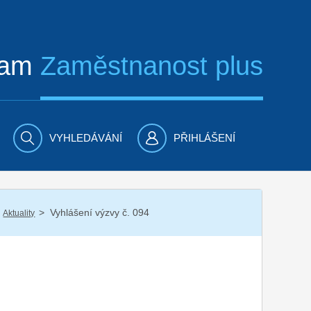
ram
Zaměstnanost plus
VYHLEDÁVÁNÍ
PŘIHLÁŠENÍ
/
Vyhlášení výzvy č. 094
Aktuality