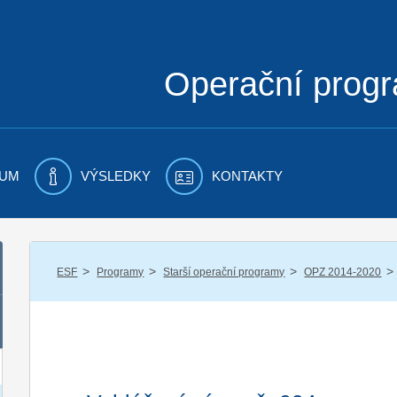
Operační prog
UM
VÝSLEDKY
KONTAKTY
/
/
/
/
ESF
Programy
Starší operační programy
OPZ 2014-2020