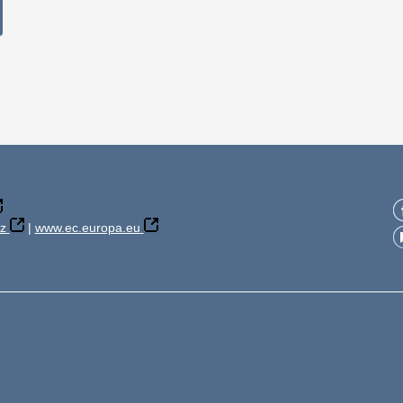
z
|
www.ec.europa.eu