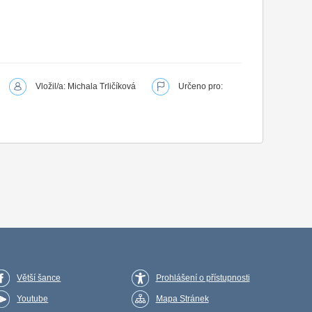
Vložil/a: Michala Trličíková
Určeno pro:
Větší šance
Prohlášení o přístupnosti
Youtube
Mapa Stránek