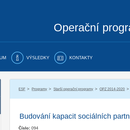
Operační prog
UM
VÝSLEDKY
KONTAKTY
/
/
/
/
ESF
Programy
Starší operační programy
OPZ 2014-2020
Budování kapacit sociálních partne
Číslo:
094