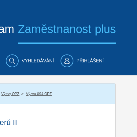
ram
Zaměstnanost plus
VYHLEDÁVÁNÍ
PŘIHLÁŠENÍ
/
Výzvy OPZ
Výzva 094 OPZ
rů II