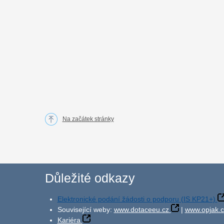
Na začátek stránky
Důležité odkazy
Elektronické podání žádosti o podporu (IS KP21+)
Související weby:
www.dotaceeu.cz
|
www.opjak.c
Kariéra