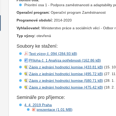
Prioritní osa:
Prioritní osa 1 - Podpora zaměstnanosti a adaptability p
Operační program:
Operační program Zaměstnanost
Programové období:
2014-2020
Vyhlašovatel:
Ministerstvo práce a sociálních věcí - Odbor
Typ výzvy:
otevřená
Soubory ke stažení:
Text výzvy č. 094
Příloha č. 1 Analýza potřebnosti
Zápis z jednání hodnoticí komise
(15. 10
Zápis z jednání hodnoticí komise
(27. 11
Zápis z jednání hodnoticí komise
(28. 1.
Zápis z jednání hodnoticí komise
(18. 2.
Semináře pro příjemce:
4. 4. 2019 Praha
prezentace