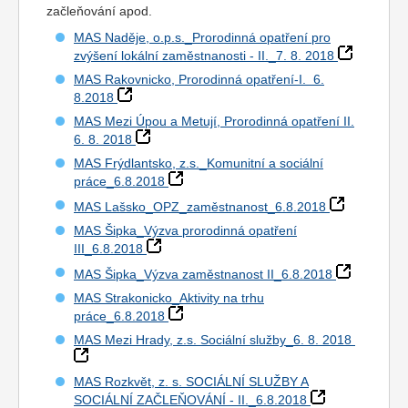
začleňování apod.
MAS Naděje, o.p.s._Prorodinná opatření pro
zvýšení lokální zaměstnanosti - II._7. 8. 2018
MAS Rakovnicko, Prorodinná opatření-I. 6.
8.2018
MAS Mezi Úpou a Metují, Prorodinná opatření II.
6. 8. 2018
MAS Frýdlantsko, z.s._Komunitní a sociální
práce_6.8.2018
MAS Lašsko_OPZ_zaměstnanost_6.8.2018
MAS Šipka_Výzva prorodinná opatření
III_6.8.2018
MAS Šipka_Výzva zaměstnanost II_6.8.2018
MAS Strakonicko_Aktivity na trhu
práce_6.8.2018
MAS Mezi Hrady, z.s. Sociální služby_6. 8. 2018
MAS Rozkvět, z. s. SOCIÁLNÍ SLUŽBY A
SOCIÁLNÍ ZAČLEŇOVÁNÍ - II._6.8.2018