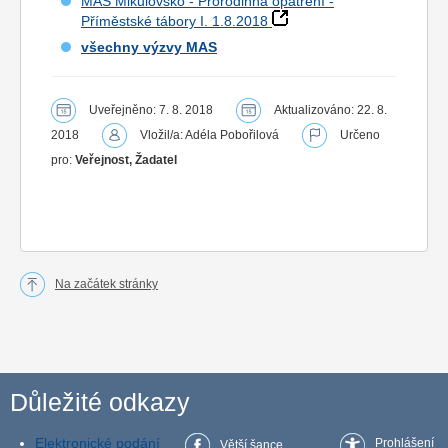
MAS Mikulovsko - Prorodinná opatření -
Příměstské tábory I. 1.8.2018
všechny výzvy MAS
Uveřejněno: 7. 8. 2018
Aktualizováno: 22. 8.
2018
Vložil/a: Adéla Pobořilová
Určeno
pro:
Veřejnost, Žadatel
Na začátek stránky
Důležité odkazy
Elektronické podání
Prohlášení
Větší šance