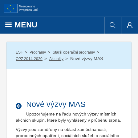
Přejít k obsahu
MENU
/
/
/
ESF
Programy
Starší operační programy
/
/
Nové výzvy MAS
OPZ 2014-2020
Aktuality
Nové výzvy MAS
Upozorňujeme na řadu nových výzev místních
akčních skupin, které byly vyhlášeny v průběhu srpna.
Výzvy jsou zaměřeny na oblast zaměstnanosti,
prorodinných opatření, sociálních služeb a sociálního