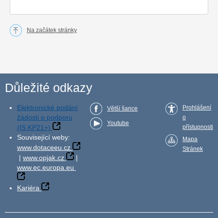
Na začátek stránky
Důležité odkazy
Elektronické podání
Prohlášení
Větší šance
žádosti o podporu
o
Youtube
(IS KP21+)
přístupnosti
Související weby:
Mapa
www.dotaceeu.cz
Stránek
|
www.opjak.cz
|
www.ec.europa.eu
Kariéra