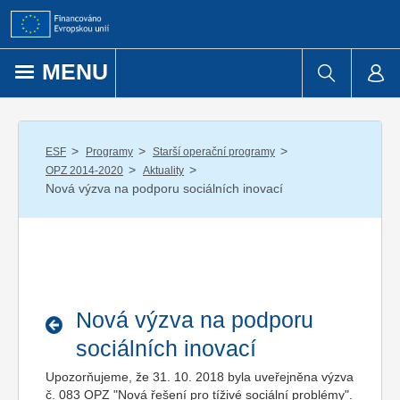
Přejít k obsahu
MENU
/
/
/
ESF
Programy
Starší operační programy
/
/
OPZ 2014-2020
Aktuality
Nová výzva na podporu sociálních inovací
Nová výzva na podporu
sociálních inovací
Upozorňujeme, že 31. 10. 2018 byla uveřejněna výzva
č. 083 OPZ "Nová řešení pro tíživé sociální problémy".