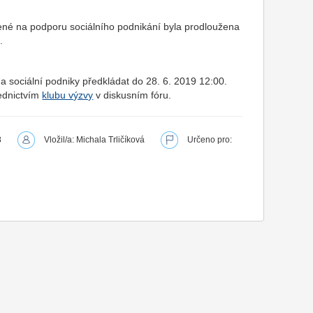
né na podporu sociálního podnikání byla prodloužena
.
sociální podniky předkládat do 28. 6. 2019 12:00.
řednictvím
klubu výzvy
v diskusním fóru.
8
Vložil/a: Michala Trličíková
Určeno pro: