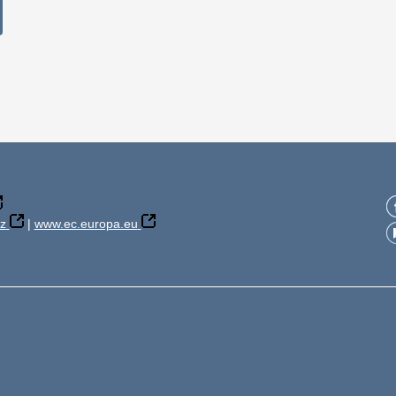
z
|
www.ec.europa.eu