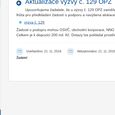
Aktualizace výzvy č. 129 OPZ
Upozorňujeme žadatele, že u výzvy č. 129 OPZ zaměře
lhůta pro předkládání žádostí o podporu a navýšena alokace
výzva č. 129
Žádosti o podopru mohou OSVČ, obchodní korporace, NNO a 
Celkem je k dispozici 200 mil. Kč. Dotazy lze pokládat prost
Uveřejněno: 21. 11. 2018
Aktualizováno: 21. 11. 201
Žadatel