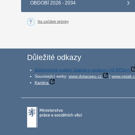
OBDOBÍ 2028 - 2034
Na začátek stránky
Důležité odkazy
Elektronické podání žádosti o podporu (IS KP21+)
Související weby:
www.dotaceeu.cz
|
www.opjak.c
Kariéra