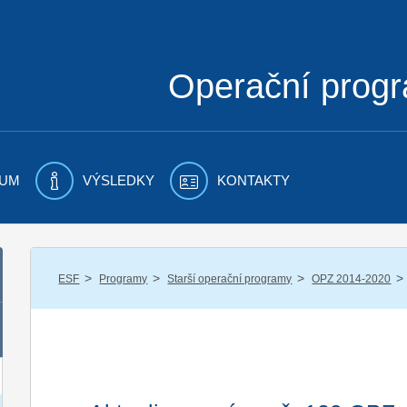
Operační prog
UM
VÝSLEDKY
KONTAKTY
/
/
/
/
ESF
Programy
Starší operační programy
OPZ 2014-2020