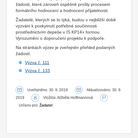
žádosti, které zároveň úspěšně prošly procesem
formálního hodnocení a hodnocení přijatelnosti.
Žadatelé, kterých se to týká, budou v nejbližší době
vyzváni k poskytnutí potřebné součinnosti
prostřednictvím depeše v IS KP14+ formou
Vyrozumění o doporučení projektu k podpoře.
Na stránkách výzev je zveřejněn přehled podaných
žádostí.
Výzva č. 111
Výzva č. 133
Uveřejněno: 30. 9. 2019
Aktualizováno: 30. 9.
2019
Vložil/a: Alžběta Hoffmannová
Určeno pro:
Žadatel