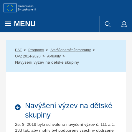
Přejít k obsahu
MENU
/
/
/
ESF
Programy
Starší operační programy
/
/
OPZ 2014-2020
Aktuality
Navýšení výzev na dětské skupiny
Navýšení výzev na dětské
skupiny
25. 9. 2019 bylo schváleno navýšení výzev č. 111 a č.
133 tak, aby mohly být podpořeny všechny obdržené