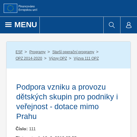
Přejít k obsahu
MENU
/
/
/
ESF
Programy
Starší operační programy
/
/
OPZ 2014-2020
Výzvy OPZ
Výzva 111 OPZ
Podpora vzniku a provozu
dětských skupin pro podniky i
veřejnost - dotace mimo
Prahu
Číslo:
111