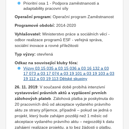
Prioritní osa 1 - Podpora zaměstnanosti a
adaptability pracovní síly
Operační program:
Operační program Zaměstnanost
Programové období:
2014-2020
Vyhlašovatel:
Ministerstvo práce a sociálních věcí -
odbor realizace programů ESF - veřejná správa,
sociální inovace a rovné příležitosti
Typ výzvy:
otevřená
Odkaz na související kluby fóra:
Výzvy 03 15 035 a 03 15 036 a 03 16 132 a 03
17 073 a 03 17 074 a 03 19 101 a 03 19 103 a 03
19 112 a 03 19 113 Dětské skupiny
26. 11. 2019
: V současné době probíhá intenzivní
vystavování právních aktů a vyplácení prvních
zálohových plateb
. Zálohová platba je poskytnuta do
20 pracovních dnů od akceptace vydaného právního
aktu ze strany příjemce, případně – pokud se jedná o
projekt, který bude zahájen později než 1 měsíc od
akceptace vydaného právního aktu – nejpozději k datu
zahájení realizace projektu, a to bez žádosti o platbu,