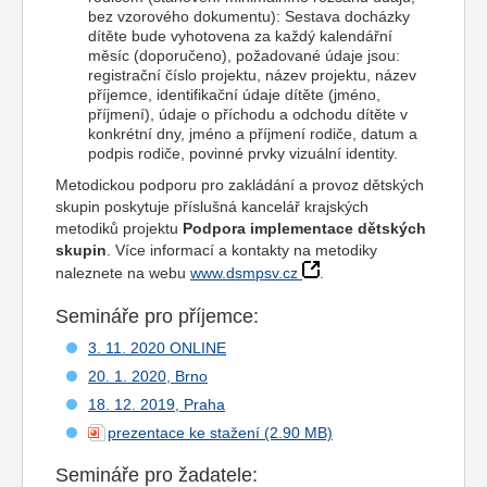
bez vzorového dokumentu): Sestava docházky
dítěte bude vyhotovena za každý kalendářní
měsíc (doporučeno), požadované údaje jsou:
registrační číslo projektu, název projektu, název
příjemce, identifikační údaje dítěte (jméno,
příjmení), údaje o příchodu a odchodu dítěte v
konkrétní dny, jméno a příjmení rodiče, datum a
podpis rodiče, povinné prvky vizuální identity.
Metodickou podporu pro zakládání a provoz dětských
skupin poskytuje příslušná kancelář krajských
metodiků
projekt
u
Podpora
implementace
dětských
skupin
. Více informací a kontakty na metodiky
naleznete na webu
www.dsmpsv.cz
.
Semináře pro příjemce:
3. 11. 2020 ONLINE
20. 1. 2020, Brno
18. 12. 2019, Praha
prezentace ke stažení
Semináře pro žadatele: