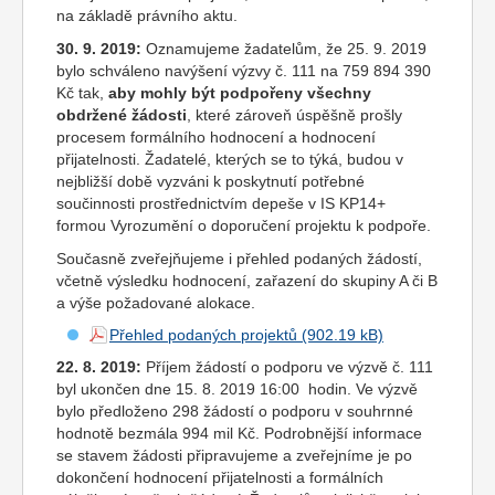
na základě právního aktu.
30. 9. 2019:
Oznamujeme žadatelům, že 25. 9. 2019
bylo schváleno navýšení výzvy č. 111 na 759 894 390
Kč tak,
aby mohly být podpořeny všechny
obdržené žádosti
, které zároveň úspěšně prošly
procesem formálního hodnocení a hodnocení
přijatelnosti. Žadatelé, kterých se to týká, budou v
nejbližší době vyzváni k poskytnutí potřebné
součinnosti prostřednictvím depeše v IS KP14+
formou Vyrozumění o doporučení projektu k podpoře.
Současně zveřejňujeme i přehled podaných žádostí,
včetně výsledku hodnocení, zařazení do skupiny A či B
a výše požadované alokace.
Přehled podaných projektů
22. 8. 2019:
Příjem žádostí o podporu ve výzvě č. 111
byl ukončen dne 15. 8. 2019 16:00 hodin. Ve výzvě
bylo předloženo 298 žádostí o podporu v souhrnné
hodnotě bezmála 994 mil Kč. Podrobnější informace
se stavem žádosti připravujeme a zveřejníme je po
dokončení hodnocení přijatelnosti a formálních