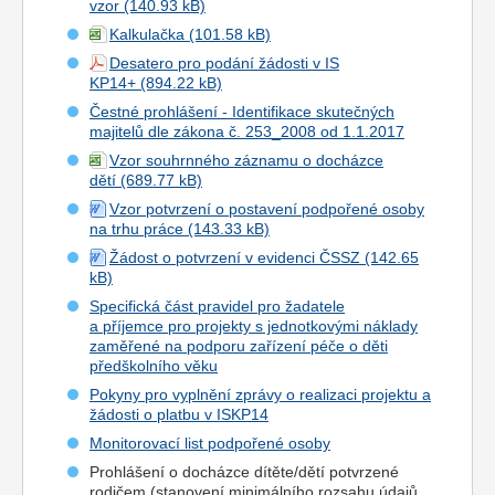
vzor
Kalkulačka
Desatero pro podání žádosti v IS
KP14+
Čestné prohlášení - Identifikace skutečných
majitelů dle zákona č. 253_2008 od 1.1.2017
Vzor souhrnného záznamu o docházce
dětí
Vzor potvrzení o postavení podpořené osoby
na trhu práce
Žádost o potvrzení v evidenci ČSSZ
Specifická část pravidel pro žadatele
a příjemce pro projekty s jednotkovými náklady
zaměřené na podporu zařízení péče o děti
předškolního věku
Pokyny pro vyplnění zprávy o realizaci projektu a
žádosti o platbu v ISKP14
Monitorovací list podpořené osoby
Prohlášení o docházce dítěte/dětí potvrzené
rodičem (stanovení minimálního rozsahu údajů,