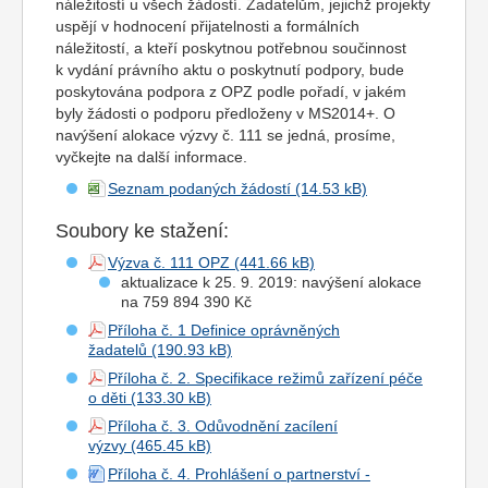
náležitostí u všech žádostí. Žadatelům, jejichž projekty
uspějí v hodnocení přijatelnosti a formálních
náležitostí, a kteří poskytnou potřebnou součinnost
k vydání právního aktu o poskytnutí podpory, bude
poskytována podpora z OPZ podle pořadí, v jakém
byly žádosti o podporu předloženy v MS2014+. O
navýšení alokace výzvy č. 111 se jedná, prosíme,
vyčkejte na další informace.
Seznam podaných žádostí
Soubory ke stažení:
Výzva č. 111 OPZ
aktualizace k 25. 9. 2019: navýšení alokace
na 759 894 390 Kč
Příloha č. 1 Definice oprávněných
žadatelů
Příloha č. 2. Specifikace režimů zařízení péče
o děti
Příloha č. 3. Odůvodnění zacílení
výzvy
Příloha č. 4. Prohlášení o partnerství -