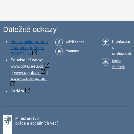
Důležité odkazy
Elektronické podání
Prohlášení
Větší šance
žádosti o podporu
o
Youtube
(IS KP21+)
přístupnosti
Související weby:
Mapa
www.dotaceeu.cz
Stránek
|
www.opjak.cz
|
www.ec.europa.eu
Kariéra