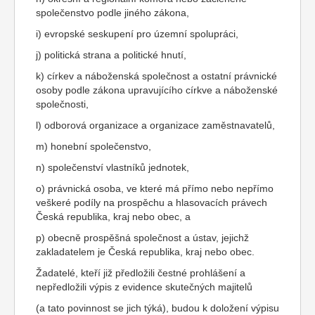
společenstvo podle jiného zákona,
i) evropské seskupení pro územní spolupráci,
j) politická strana a politické hnutí,
k) církev a náboženská společnost a ostatní právnické
osoby podle zákona upravujícího církve a náboženské
společnosti,
l) odborová organizace a organizace zaměstnavatelů,
m) honební společenstvo,
n) společenství vlastníků jednotek,
o) právnická osoba, ve které má přímo nebo nepřímo
veškeré podíly na prospěchu a hlasovacích právech
Česká republika, kraj nebo obec, a
p) obecně prospěšná společnost a ústav, jejichž
zakladatelem je Česká republika, kraj nebo obec.
Žadatelé, kteří již předložili čestné prohlášení a
nepředložili výpis z evidence skutečných majitelů
(a tato povinnost se jich týká), budou k doložení výpisu