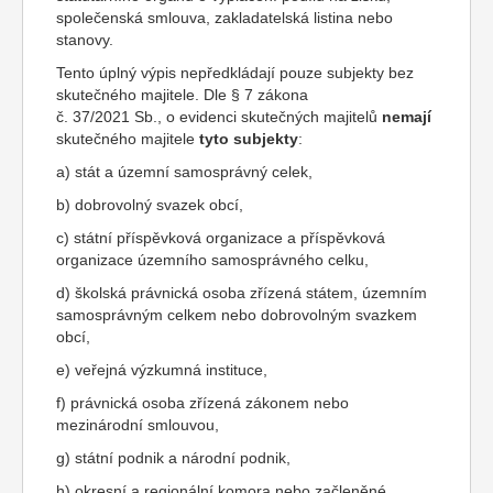
společenská smlouva, zakladatelská listina nebo
stanovy.
Tento úplný výpis nepředkládají pouze subjekty bez
skutečného majitele. Dle § 7 zákona
č. 37/2021 Sb., o evidenci skutečných majitelů
nemají
skutečného majitele
tyto subjekty
:
a) stát a územní samosprávný celek,
b) dobrovolný svazek obcí,
c) státní příspěvková organizace a příspěvková
organizace územního samosprávného celku,
d) školská právnická osoba zřízená státem, územním
samosprávným celkem nebo dobrovolným svazkem
obcí,
e) veřejná výzkumná instituce,
f) právnická osoba zřízená zákonem nebo
mezinárodní smlouvou,
g) státní podnik a národní podnik,
h) okresní a regionální komora nebo začleněné