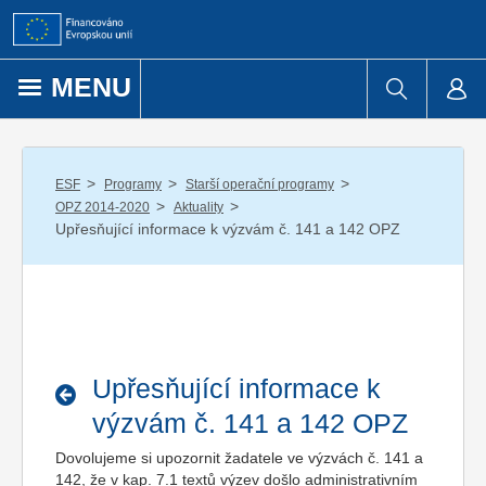
Přejít k obsahu
MENU
/
/
/
ESF
Programy
Starší operační programy
/
/
OPZ 2014-2020
Aktuality
Upřesňující informace k výzvám č. 141 a 142 OPZ
Upřesňující informace k
výzvám č. 141 a 142 OPZ
Dovolujeme si upozornit žadatele ve výzvách č. 141 a
142, že v kap. 7.1 textů výzev došlo administrativním