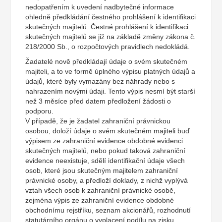
nedopatřením k uvedení nadbytečné informace
ohledně předkládání čestného prohlášení k identifikaci
skutečných majitelů. Čestné prohlášení k identifikaci
skutečných majitelů se již na základě změny zákona č.
218/2000 Sb., o rozpočtových pravidlech nedokládá.
Žadatelé nově předkládají údaje o svém skutečném
majiteli, a to ve formě úplného výpisu platných údajů a
údajů, které byly vymazány bez náhrady nebo s
nahrazením novými údaji. Tento výpis nesmí být starší
než 3 měsíce před datem předložení žádosti o
podporu.
V případě, že je žadatel zahraniční právnickou
osobou, doloží údaje o svém skutečném majiteli buď
výpisem ze zahraniční evidence obdobné evidenci
skutečných majitelů, nebo pokud taková zahraniční
evidence neexistuje, sdělí identifikační údaje všech
osob, které jsou skutečným majitelem zahraniční
právnické osoby, a předloží doklady, z nichž vyplývá
vztah všech osob k zahraniční právnické osobě,
zejména výpis ze zahraniční evidence obdobné
obchodnímu rejstříku, seznam akcionářů, rozhodnutí
statutárního orgánu o vyplacení podílu na zisku,