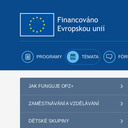
Přejít k obsahu
PROGRAMY
TÉMATA
FÓR
JAK FUNGUJE OPZ+
ZAMĚSTNÁVÁNÍ A VZDĚLÁVÁNÍ
DĚTSKÉ SKUPINY