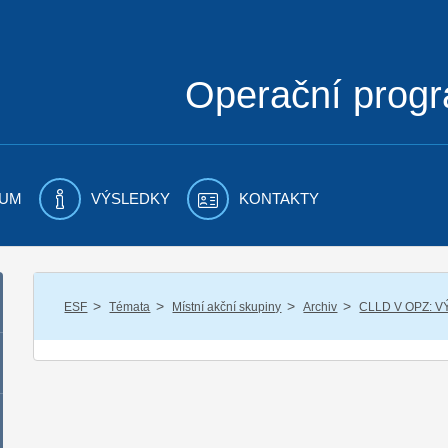
Operační prog
UM
VÝSLEDKY
KONTAKTY
/
/
/
/
ESF
Témata
Místní akční skupiny
Archiv
CLLD V OPZ: 