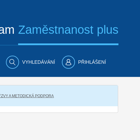
ram
Zaměstnanost plus
VYHLEDÁVÁNÍ
PŘIHLÁŠENÍ
VÝZVY A METODICKÁ PODPORA