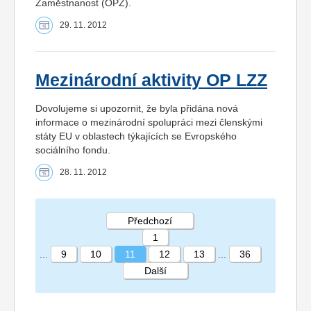
Zaměstnanost (OPZ).
29. 11. 2012
Mezinárodní aktivity OP LZZ
Dovolujeme si upozornit, že byla přidána nová
informace o mezinárodní spolupráci mezi členskými
státy EU v oblastech týkajících se Evropského
sociálního fondu.
28. 11. 2012
Předchozí
1
...
9
10
11
12
13
...
36
Další
STRÁNKA 11 36