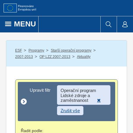
Přejít k obsahu
MENU
/
/
/
ESF
Programy
Starší operační programy
/
/
2007-2013
OP LZZ 2007-2013
Aktuality
Upravit filtr
Upravit filtr
Operační program
Lidské zdroje a
zaměstnanost
Zrušit vše
Řadit podle: