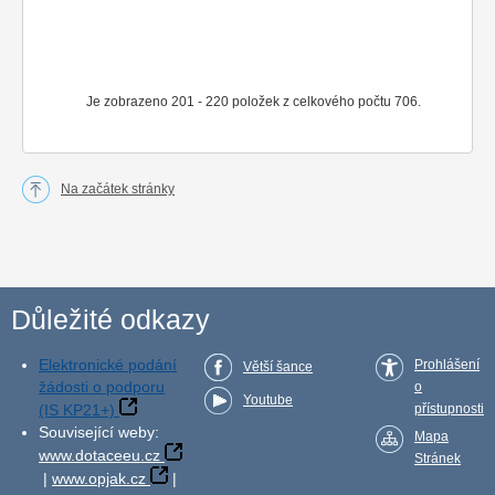
Je zobrazeno 201 - 220 položek z celkového počtu 706.
Na začátek stránky
Důležité odkazy
Elektronické podání
Prohlášení
Větší šance
žádosti o podporu
o
Youtube
(IS KP21+)
přístupnosti
Související weby:
Mapa
www.dotaceeu.cz
Stránek
|
www.opjak.cz
|