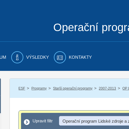
Operační prog
UM
VÝSLEDKY
KONTAKTY
/
/
/
/
ESF
Programy
Starší operační programy
2007-2013
OP 
Upravit filtr
Upravit filtr
Operační program Lidské zdroje a