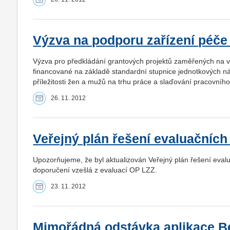
Výzva na podporu zařízení péče 
Výzva pro předkládání grantových projektů zaměřených na vz
financované na základě standardní stupnice jednotkových n
příležitosti žen a mužů na trhu práce a slaďování pracovníh
26. 11. 2012
Veřejný plán řešení evaluačníc
Upozorňujeme, že byl aktualizován Veřejný plán řešení eva
doporučení vzešlá z evaluací OP LZZ.
23. 11. 2012
Mimořádná odstávka aplikace Be