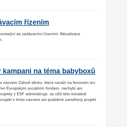
ávacím řízením
visející se zadávacími řízeními. Aktualizace
k.
a v kampani na téma babyboxů
ka s názvem Zahoď děcko, která naráží na fenomén tzv.
ořen Evropským sociálním fondem, nechybí ani
rojekty z ESF administruje, se vůči této iniciativě
 projekt s tímto názvem ani podobně zaměřený projekt