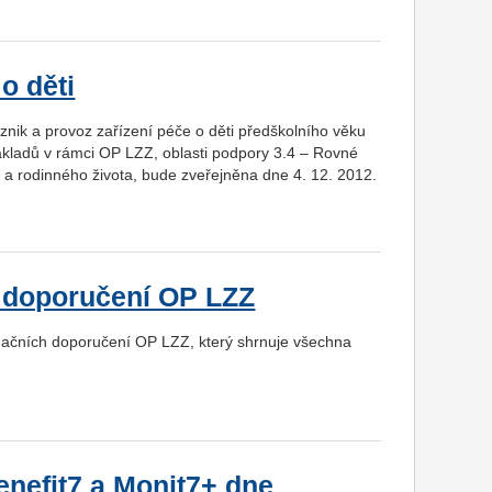
o děti
nik a provoz zařízení péče o děti předškolního věku
ákladů v rámci OP LZZ, oblasti podpory 3.4 – Rovné
o a rodinného života, bude zveřejněna dne 4. 12. 2012.
h doporučení OP LZZ
luačních doporučení OP LZZ, který shrnuje všechna
nefit7 a Monit7+ dne