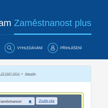
ram
Zaměstnanost plus
VYHLEDÁVÁNÍ
PŘIHLÁŠENÍ
/
LZZ 2007-2013
Aktuality
Zrušit vše
 zaměstnanost