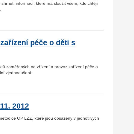
hrnutí informací, které má sloužit všem, kdo chtějí
.
ařízení péče o děti s
ktů zaměřených na zřízení a provoz zařízení péče o
dní zjednodušení.
11. 2012
 metodice OP LZZ, které jsou obsaženy v jednotlivých