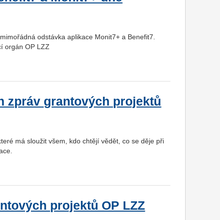
 mimořádná odstávka aplikace Monit7+ a Benefit7.
cí orgán OP LZZ
 zpráv grantových projektů
ré má sloužit všem, kdo chtějí vědět, co se děje při
tace.
ntových projektů OP LZZ