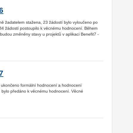
6
edně žadatelem stažena, 23 žádostí bylo vyloučeno po
, 284 žádostí postoupilo k věcnému hodnocení. Během
budou změněny stavy u projektů v aplikaci Benefit7 -
7
ylo ukončeno formální hodnocení a hodnocení
 62 bylo předáno k věcnému hodnocení. Věcné