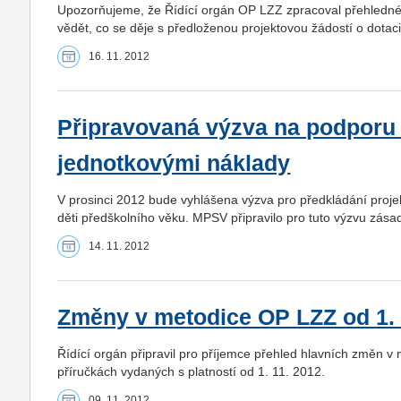
Upozorňujeme, že Řídící orgán OP LZZ zpracoval přehledné s
vědět, co se děje s předloženou projektovou žádostí o dotaci
16. 11. 2012
Připravovaná výzva na podporu z
jednotkovými náklady
V prosinci 2012 bude vyhlášena výzva pro předkládání proje
děti předškolního věku. MPSV připravilo pro tuto výzvu zása
14. 11. 2012
Změny v metodice OP LZZ od 1. 
Řídící orgán připravil pro příjemce přehled hlavních změn v
příručkách vydaných s platností od 1. 11. 2012.
09. 11. 2012