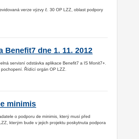
revidovaná verze výzvy č. 30 OP LZZ, oblast podpory
 Benefit7 dne 1. 11. 2012
elná servisní odstávka aplikace Benefit7 a IS Monit7+.
 pochopení. Řídící orgán OP LZZ.
de minimis
adatele o podporu de minimis, který musí před
LZZ, kterým bude v jejich projektu poskytnuta podpora