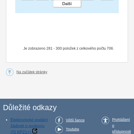
Další
STRÁNKA 15 36
Je zobrazeno 281 - 300 položek z celkového počtu 706.
Na začátek stránky
Důležité odkazy
Elektronické podání
Prohlášení
Větší šance
žádosti o podporu
o
Youtube
(IS KP21+)
přístupnosti