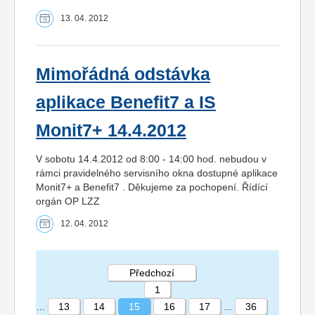
13. 04. 2012
Mimořádná odstávka
aplikace Benefit7 a IS
Monit7+ 14.4.2012
V sobotu 14.4.2012 od 8:00 - 14:00 hod. nebudou v
rámci pravidelného servisního okna dostupné aplikace
Monit7+ a Benefit7 . Děkujeme za pochopení. Řídící
orgán OP LZZ
12. 04. 2012
Předchozí
1
...
13
14
15
16
17
...
36