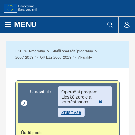
Přejít k obsahu
MENU
/
/
/
ESF
Programy
Starší operační programy
/
/
2007-2013
OP LZZ 2007-2013
Aktuality
Upravit filtr
Upravit filtr
Operační program
Lidské zdroje a
zaměstnanost
Zrušit vše
Řadit podle: